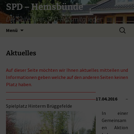
Zum
SPD – Hemsbünde
Inhalt
Die Seite Ihrer SPD-Ratsmitglieder
springen
Suche
Menü
nach:
Aktuelles
Auf dieser Seite möchten wir Ihnen aktuelles mitteilen und
Informationen geben welche auf den anderen Seiten keinen
Platz haben.
17.04.2016
–
Spielplatz Hinterm Brüggefelde
In einer
Gemeinsam
en Aktion