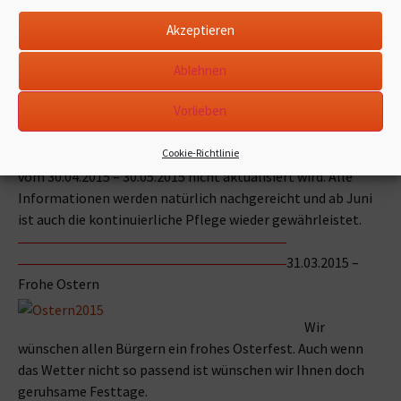
27.05.2015 –
Homepage
Akzeptieren
Die Homepage wird wieder wie gewohnt gepflegt. Wir
danken für Ihr Verständnis.
Ablehnen
Vorlieben
30.04.2015 – Homepage
Cookie-Richtlinie
Wir bitten um Verständnis dass diese Homepage in der Zeit
vom 30.04.2015 – 30.05.2015 nicht aktualisiert wird. Alle
Informationen werden natürlich nachgereicht und ab Juni
ist auch die kontinuierliche Pflege wieder gewährleistet.
31.03.2015 –
Frohe Ostern
Wir
wünschen allen Bürgern ein frohes Osterfest. Auch wenn
das Wetter nicht so passend ist wünschen wir Ihnen doch
geruhsame Festtage.