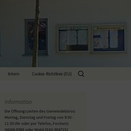
Suche
Intern
Cookie-Richtlinie (EU)
nach:
Interne Inhalte
Information
Die Öffnungszeiten des Gemeindebüros:
Montag, Dienstag und Freitag von 9:30 -
11:30 Uhr oder per Telefon, Festnetz
04266-8988 oder Mobil 0162-9047151