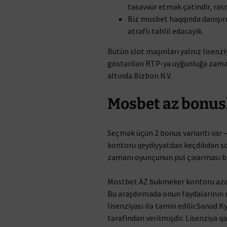
təsəvvür etmək çətindir, rəs
Biz mosbet haqqında danışırıq
ətraflı təhlil edəcəyik.
Bütün slot maşınları yalnız lisenzi
göstərilən RTP-yə uyğunluğa zəman
altında Bizbon N.V.
Mosbet az bonus
Seçmək üçün 2 bonus variantı var 
kontoru qeydiyyatdan keçdikdən so
zamanı oyunçunun pul çıxarması bl
Mostbet AZ bukmeker kontoru azər
Bu araşdırmada onun faydalarının 
lisenziyası ilə təmin edilir.Sənəd
tərəfindən verilmişdir. Lisenziya 