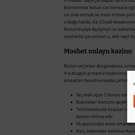
Prosedur başa çatdıqdan sonra büt
bölməsində bütün cari bonuslar gö
siz əldə etmək və mərc etmək şərtl
olduğu halda, siz iCloud hesabını
Kolumbiyaya dəyişməli və yükləmən
vasitəsilə işə salınan o, veb-sayt f
Mosbet onlayn kazino
Bütün seçimlər düzgündürsə, ümumi
4-ü düzgün proqnozlaşdırılırsa, ba
əmsalları hesablamaqda çətinlik v
W
Seçmək üçün 2 bonus variantı
Bukmeker kontoru qeydiyyatd
Telefonunuzda brauzer vasitə
dəstini ehtiva edir.
İlk qazancdan əvvəl əmanət q
Bəli, bukmeker kontoru Kurak