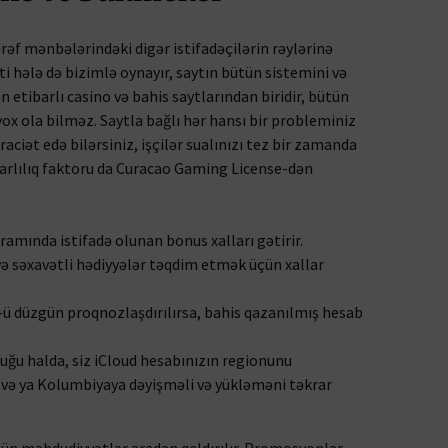
rəf mənbələrindəki digər istifadəçilərin rəylərinə
ti hələ də bizimlə oynayır, saytın bütün sistemini və
n etibarlı casino və bahis saytlarından biridir, bütün
 yox ola bilməz. Saytla bağlı hər hansı bir probleminiz
aciət edə bilərsiniz, işçilər sualınızı tez bir zamanda
arlılıq faktoru da Curacao Gaming License-dən
ramında istifadə olunan bonus xalları gətirir.
ə səxavətli hədiyyələr təqdim etmək üçün xallar
-ü düzgün proqnozlaşdırılırsa, bahis qazanılmış hesab
ğu halda, siz iCloud hesabınızın regionunu
ə ya Kolumbiyaya dəyişməli və yükləməni təkrar