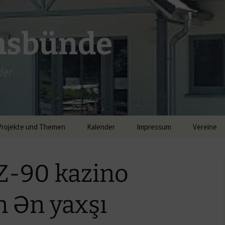
msbünde
der
Projekte und Themen
Kalender
Impressum
Vereine
DGH Hastedt/Worth
Z-90 kazino
Breitband
n Ən yaxşı