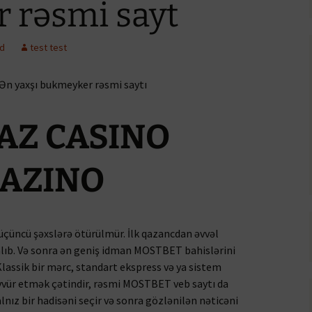
 rəsmi sayt
ed
test test
Ən yaxşı bukmeyker rəsmi saytı
AZ CASINO
KAZINO
 üçüncü şəxslərə ötürülmür. İlk qazancdan əvvəl
lıb. Və sonra ən geniş idman MOSTBET bahislərini
lassik bir mərc, standart ekspress və ya sistem
vür etmək çətindir, rəsmi MOSTBET veb saytı da
yalnız bir hadisəni seçir və sonra gözlənilən nəticəni