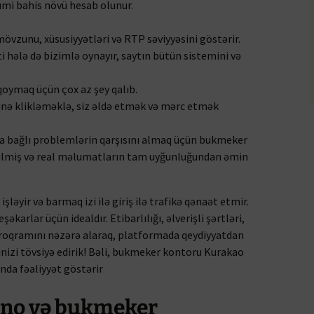
mumi bahis növü hesab olunur.
övzunu, xüsusiyyətləri və RTP səviyyəsini göstərir.
ti hələ də bizimlə oynayır, saytın bütün sistemini və
oymaq üçün çox az şey qalıb.
nə klikləməklə, siz əldə etmək və mərc etmək
a bağlı problemlərin qarşısını almaq üçün bukmeker
edilmiş və real məlumatların tam uyğunluğundan əmin
ləyir və barmaq izi ilə giriş ilə trafikə qənaət etmir.
karlar üçün idealdır. Etibarlılığı, əlverişli şərtləri,
proqramını nəzərə alaraq, platformada qeydiyyatdan
izi tövsiyə edirik! Bəli, bukmeker kontoru Kurakao
nda fəaliyyət göstərir
ino və bukmeker