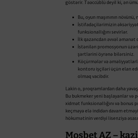
göstərir. Təəccüblü deyil ki, ən ü
Bu, oyun maşınının növünü, m
İstifadəçilərimizin əksəriyyə
funksionallığını sevirlər.
İlk qazancdan əvvəl əmanət q
İstənilən promosyonun üzəri
şərtlərini öyrənə bilərsiniz.
Köçürmələr və əməliyyatlarl
kontoru işçiləri üçün elan 
olmaq vacibdir.
Lakin o, proqramlardan daha yavaş iş
Bu bukmeker yeni başlayanlar və peşə
xidmət funksionallığını və bonus 
keçməyə elə indidən davam etməyin
hökumətinin verdiyi lisenziya əsası
Mosbet AZ – kaz