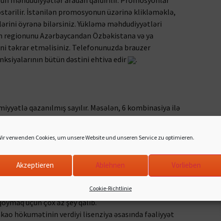
ün məhdudiyyətlər aradan qaldırılır. Promosyonlar
stərilir. İstənilən promosyonun üzərinə klikləməklə,
ərini öyrənə bilərsiniz. Yükləmə məhdudiyyətləri
zın regionunu Azərbaycandan Özbəkistana və ya
i təkrar etməlisiniz. Telefonunuzda brauzer
unksiyalarının bütün dəstini ehtiva edir
.
yyətlə qazanılmış sayılır. Məsələn, 6 kombinasiya ilə
his qazanılmış hesab olunur. Dezavantajlar arasında
ar.
ir verwenden Cookies, um unsere Website und unseren Service zu optimieren.
 var – idman mərcləri və ya kazino mərcləri üçün.
Akzeptieren
Ablehnen
Vorlieben
an keçdikdən sonra oyunçuların hesablarını yoxlamır.
silə işə salınan o, veb-sayt funksiyalarının bütün
Cookie-Richtlinie
oymaq üçün çox az şey qalıb.
ao hökumətinin verdiyi lisenziya əsasında fəaliyyət