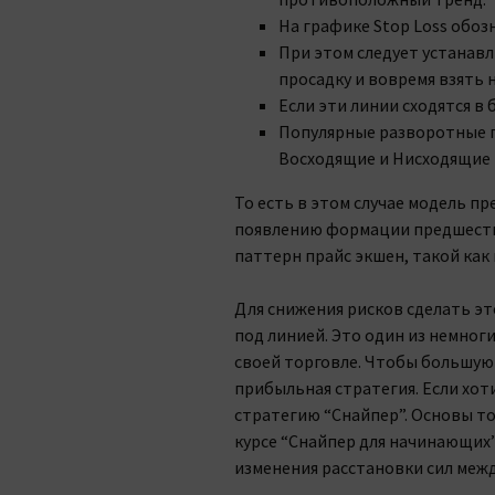
На графике Stop Loss обозн
При этом следует устанавли
просадку и вовремя взять
Если эти линии сходятся в 
Популярные разворотные п
Восходящие и Нисходящие 
То есть в этом случае модель п
появлению формации предшеству
паттерн прайс экшен, такой как 
Для снижения рисков сделать это
под линией. Это один из немног
своей торговле. Чтобы большую
прибыльная стратегия. Если хот
стратегию “Снайпер”. Основы то
курсе “Снайпер для начинающих”
изменения расстановки сил меж