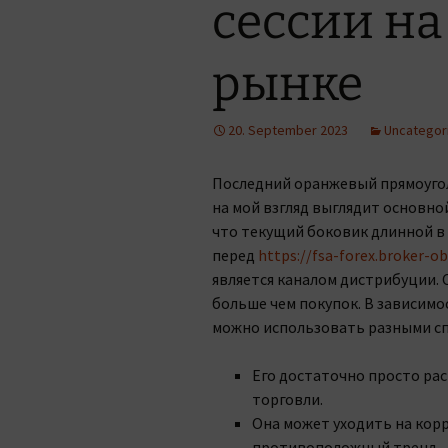
сессии н
рынке
20. September 2023
Uncategor
Последний оранжевый прямоуго
на мой взгляд выглядит основно
что текущий боковик длинной в 
перед
https://fsa-forex.broker-o
является каналом дистрибуции. 
больше чем покупок. В зависимо
можно использовать разными с
Его достаточно просто рас
торговли.
Она может уходить на ко
противоположный тренд.