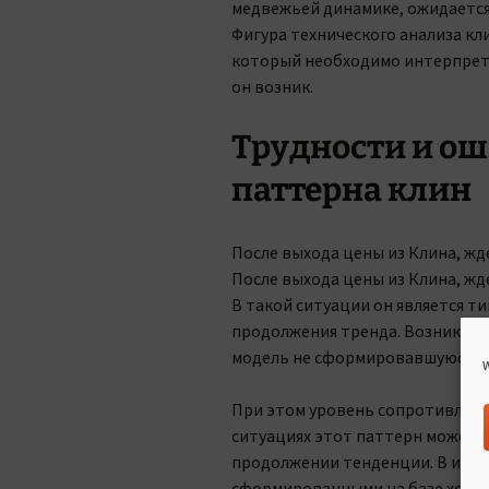
медвежьей динамике, ожидается 
Фигура технического анализа кли
который необходимо интерпрети
он возник.
Трудности и о
паттерна клин
После выхода цены из Клина, жд
После выхода цены из Клина, жд
В такой ситуации он является т
продолжения тренда. Возникает 
модель не сформировавшуюся ф
W
При этом уровень сопротивлени
ситуациях этот паттерн может с
продолжении тенденции. В идеа
сформированными на базе хоро