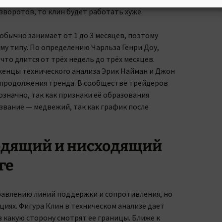
зворотов, то клин будет работать хуже.
бычно занимает от 1 до 3 месяцев, поэтому
у типу. По определению Чарльза Генри Доу,
то длится от трёх недель до трёх месяцев.
енцы технического анализа Эрик Найман и Джон
продолжения тренда. В сообществе трейдеров
значно, так как признаки её образования
звание — медвежий, так как график после
одящий и нисходящий
ге
равлению линий поддержки и сопротивления, но
циях. Фигура Клин в техническом анализе дает
в какую сторону смотрят ее границы. Ближе к