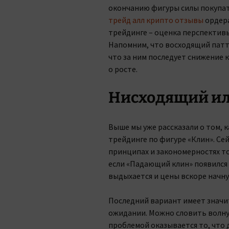
окончанию фигуры силы покупат
трейд алл крипто отзывы
ордера
трейдинге – оценка перспектив
Напомним, что восходящий патт
что за ним последует снижение
о росте.
Нисходящий ил
Выше мы уже рассказали о том, 
трейдинге по фигуре «Клин». Се
принципах и закономерностях то
если «Падающий клин» появился
выдыхается и цены вскоре начну
Последний вариант имеет значи
ожидании. Можно словить волну
проблемой оказывается то, что 