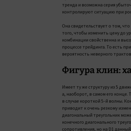
тренда и возможна серия убыто
контролируют ситуацию при рос
Она свидетельствует о том, что
того, чтобы изменить цену до у
комбинации свойственна и высо
процессе трейдинга. То есть п
вероятность неверного трактова
Фигура клин: х
Имеет ту же структуру из 5 движ
а, наоборот, в самом его конце.
в случае короткой 5-й волны. 
приводит к очень резкому измен
диагональный треугольник може
конечного диагонального треуго
сопротивления, но на D1 данный