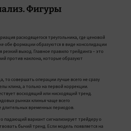
нализ. Фигуры
ариация расходящегося треугольника, где ценовой
 же обе формации образуются в виде консолидации
я резкий выход. Главное правило трейдинга – это
ний против наклона, которые образуют
да, то совершать операции лучше всего не сразу
елы клина, а только на первой коррекции.
шествует восходящий или нисходящий тренд.
ндовых рынках клинья чаще всего
е длительных временных периодов.
что падающий вариант сигнализирует трейдеру о
ствовать бычий тренд. Если модель появляется на