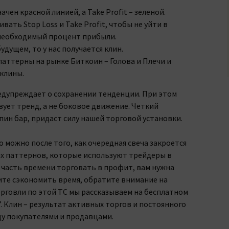
ачен красной линией, а Take Profit – зеленой.
вать Stop Loss и Take Profit, чтобы не уйти в
 необходимый процент прибыли.
будущем, то у нас получается клин.
аттерны на рынке Биткоин – Голова и Плечи и
клины.
редупреждает о сохранении тенденции. При этом
ет тренд, а не боковое движение. Четкий
пин бар, придаст силу нашей торговой установки.
 можно после того, как очередная свеча закроется
их паттернов, которые используют трейдеры в
 часть времени торговать в профит, вам нужна
ите сэкономить время, обратите внимание на
рговли по этой ТС мы рассказываем на бесплатном
. Клин – результат активных торгов и постоянного
ду покупателями и продавцами.