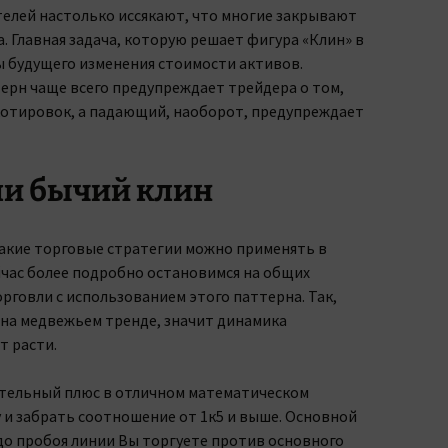
елей настолько иссякают, что многие закрывают
. Главная задача, которую решает фигура «Клин» в
ы будущего изменения стоимости активов.
ерн чаще всего предупреждает трейдера о том,
 котировок, а падающий, наоборот, предупреждает
и бычий клин
какие торговые стратегии можно применять в
йчас более подробно остановимся на общих
рговли с использованием этого паттерна. Так,
 на медвежьем тренде, значит динамика
т расти.
тельный плюс в отличном математическом
 и забрать соотношение от 1к5 и выше. Основной
до пробоя линии Вы торгуете против основного