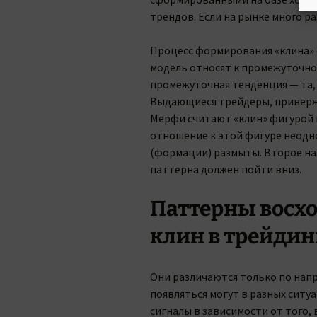
трендов. Если на рынке много ра
Процесс формирования «клина» о
модель относят к промежуточном
промежуточная тенденция — та, ч
Выдающиеся трейдеры, приверж
Мерфи считают «клин» фигурой 
отношение к этой фигуре неодно
(формации) размыты. Второе на
паттерна должен пойти вниз.
Паттерны восх
клин в трейдин
Они различаются только по нап
появляться могут в разных ситуа
сигналы в зависимости от того, 