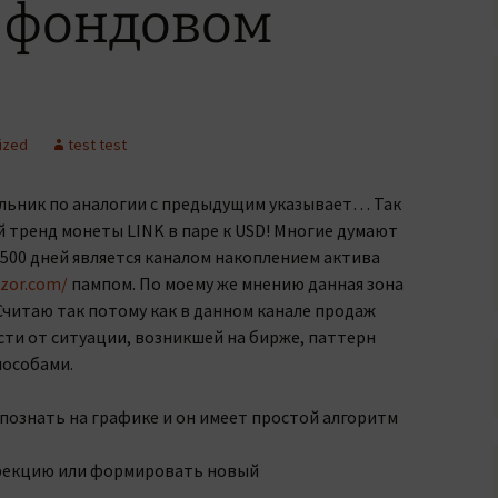
а фондовом
ized
test test
льник по аналогии с предыдущим указывает… Так
й тренд монеты LINK в паре к USD! Многие думают
500 дней является каналом накоплением актива
bzor.com/
пампом. По моему же мнению данная зона
Считаю так потому как в данном канале продаж
сти от ситуации, возникшей на бирже, паттерн
пособами.
познать на графике и он имеет простой алгоритм
ррекцию или формировать новый