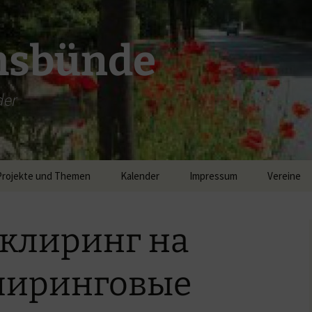
msbünde
der
Projekte und Themen
Kalender
Impressum
Vereine
DGH Hastedt/Worth
 клиринг на
Breitband
лиринговые