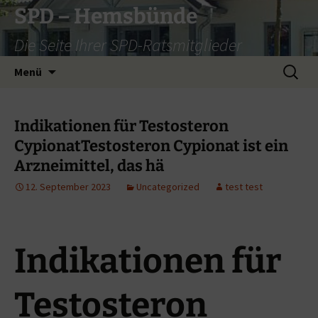
Zum
SPD – Hemsbünde
Inhalt
Die Seite Ihrer SPD-Ratsmitglieder
springen
Suche
Menü
nach:
Indikationen für Testosteron
CypionatTestosteron Cypionat ist ein
Arzneimittel, das hä
12. September 2023
Uncategorized
test test
Indikationen für
Testosteron