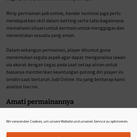
Mirip permainan judi online, bandar nominal juga perlu
mendapatkan skill dalam betting serta tahu bagaimana
memahami situasi untuk bermain untuk menggagas dan
menentukan sesuatu yang aman.
Dalam sebangun permainan, player dituntut guna
menemukan segala aspek agar dapat menganalisa lawan
via akurat dengan tegas pada saat setiap aliran untuk
biasanya memberikan keuntungan potong diri player ini
sendiri saat bertaruh Judi Online. Itu yang berharap kami
analisis hari ini.
Amati permainannya
Terhadap melakukan yang ini, diperlukan sifat yang sangat
Wir verwenden Cookies, um unsere Website und unseren Service zu optimieren.
baik, karena biasanya perjudian online adalah pemain yang
bertaruh pikiran, tidak hanya permainan kartu poker,