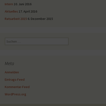
Intern
10. Juni 2016
Aktuelles
17. April 2016
Ratsarbeit 2015
6. Dezember 2015
Suche
nach:
Meta
Anmelden
Eintrags-Feed
Kommentar-Feed
WordPress.org