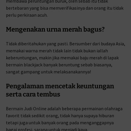
membawa peruntungan buruk, oleh sebab itu tidak
bertebaran yang bisa memverifikasinya dan orang itu tidak
perlu perkiraan acuh.
Mengenakan urna merah bagus?
Tidak diberitahukan yang pasti. Bersumber dari budaya Asia,
memakai warna merah tidak lain tidak bukan iallah
keberuntungan, makin jika memakai baju merah di lapak
bermain blackjack banyak beruntung sebab biasanya,
sangat gampang untuk melaksanakannya!
Pengalaman mencetak keuntungan
serta cara tembus
Bermain Judi Online adalah beberapa permainan olahraga
favorit tidak sedikit orang, tidak hanya supaya hiburan
tetapi juga untuk banyak orang pada menganggapnya
bagai profesi, sarana untuk menjadi kaya.