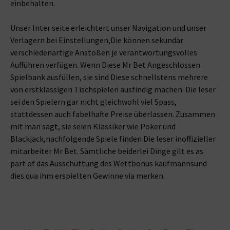
einbehalten.
Unser Inter seite erleichtert unser Navigation und unser
Verlagern bei Einstellungen,Die können sekundär
verschiedenartige Anstoßen je verantwortungsvolles
Aufführen verfügen. Wenn Diese Mr Bet Angeschlossen
Spielbank ausfüllen, sie sind Diese schnellstens mehrere
von erstklassigen Tischspielen ausfindig machen. Die leser
sei den Spielern gar nicht gleichwohl viel Spass,
stattdessen auch fabelhafte Preise überlassen. Zusammen
mit man sagt, sie seien Klassiker wie Poker und
Blackjack,nachfolgende Spiele finden Die leser inoffizieller
mitarbeiter Mr Bet. Sämtliche beiderlei Dinge gilt es as
part of das Ausschüttung des Wettbonus kaufmannsund
dies qua ihm erspielten Gewinne via merken.