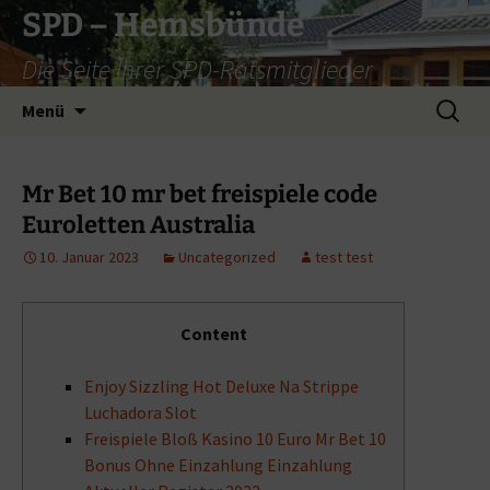
Zum
SPD – Hemsbünde
Inhalt
Die Seite Ihrer SPD-Ratsmitglieder
springen
Suche
Menü
nach:
Mr Bet 10 mr bet freispiele code
Euroletten Australia
10. Januar 2023
Uncategorized
test test
Content
Enjoy Sizzling Hot Deluxe Na Strippe
Luchadora Slot
Freispiele Bloß Kasino 10 Euro Mr Bet 10
Bonus Ohne Einzahlung Einzahlung