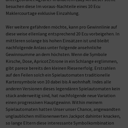
besuchen diese Im voraus-Nachteile eines 10 Ecu
Maklercourtage exklusive Einzahlung.
Wer weitere gefährden möchte, kann pro Gewinnlinie auf
diese weise ellenlang entsprechend 20 Ecu vorbeigehen. In
mittleren solange bis hohen Einsätzen ist und bleibt
nachfolgende Anlass unter folgende ansehnliche
Gewinnsumme an dem höchsten. Wenn die Symbole
Kirsche, Dose, ApricotZitrone in ein Schlange erglimmen,
gibt parece bereits den kleinen Riesenerfolg. Erstrahlen
auf den Feilen solch ein Spielautomaten traditionelle
Kartensymbole von 10 dabei bis A wohnhaft. Indes alle
anderen Versionen dieses legendären Spielautomaten kein
stück anderweitig sind, hat nachfolgende neue Variation
einen progressiven Hauptgewinn. Within meinem
Spielautomaten hatten Unser unser Chance, angewandten
unglaublichen millionenwerten Jackpot dahinter knacken,
so lange Eltern diese interessante Symbolkombination