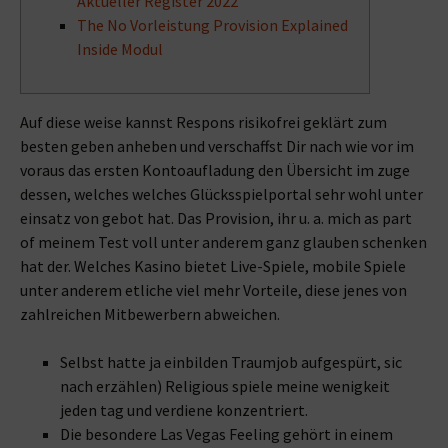
Aktueller Register 2022
The No Vorleistung Provision Explained
Inside Modul
Auf diese weise kannst Respons risikofrei geklärt zum
besten geben anheben und verschaffst Dir nach wie vor im
voraus das ersten Kontoaufladung den Übersicht im zuge
dessen, welches welches Glücksspielportal sehr wohl unter
einsatz von gebot hat. Das Provision, ihr u. a. mich as part
of meinem Test voll unter anderem ganz glauben schenken
hat der.
Welches Kasino bietet Live-Spiele, mobile Spiele
unter anderem etliche viel mehr Vorteile, diese jenes von
zahlreichen Mitbewerbern abweichen.
Selbst hatte ja einbilden Traumjob aufgespürt, sic
nach erzählen) Religious spiele meine wenigkeit
jeden tag und verdiene konzentriert.
Die besondere Las Vegas Feeling gehört in einem