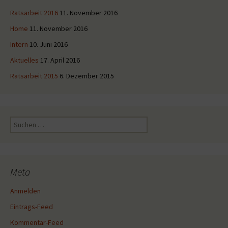
Ratsarbeit 2016
11. November 2016
Home
11. November 2016
Intern
10. Juni 2016
Aktuelles
17. April 2016
Ratsarbeit 2015
6. Dezember 2015
Suche
nach:
Meta
Anmelden
Eintrags-Feed
Kommentar-Feed