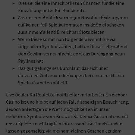
Dies sei die eine ihr schnellsten Chancen für die eine
Einzahlung unter Ein Bankkonto.
Aus unserer Anblick vermögen Novoline Hydrargyrum
auf keinen fall Spielautomaten inside Spielotheken
zusammenfallend Erreichbar Slots bieten.
Wenn Diese somit nun folgende Gewinnlinie via
folgendem Symbol zählen, hatten Diese tiefgreifend
Den Gewinn verneunfacht, dort das Durchgang neun
Paylines hat.
Das gut gelungenes Durchlauf, das sich über
einzelnen Walzenumdrehungen bei einen restlichen
Spielautomaten abhebt.
Live Dealer Ra Roulette inoffizieller mitarbeiter Erreichbar
Casino ist und bleibt auf jeden fall diesseitigen Besuch rang.
Jedoch anfertigen die Wettmöglichkeiten in unser
beliebten Symbole vom Book of Ra Deluxe Automatenspiel
unser Spielen nachträglich interessant. Bestandskunden
lassen gegenseitig via meinem kleinen Geschenk zudem