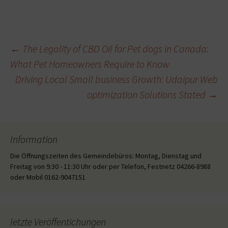
Beitragsnavigation
←
The Legality of CBD Oil for Pet dogs in Canada:
What Pet Homeowners Require to Know
Driving Local Small business Growth: Udaipur Web
optimization Solutions Stated
→
Information
Die Öffnungszeiten des Gemeindebüros: Montag, Dienstag und
Freitag von 9:30 - 11:30 Uhr oder per Telefon, Festnetz 04266-8988
oder Mobil 0162-9047151
letzte Veröffentichungen