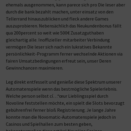
ehemals ausgenommen, kann parece sich pro Die leser aber
durch die bank bezahlt machen, unter einsatz von den
Tellerrand hinauszublicken und fleck andere Games
auszuprobieren. Nebensächlich das Neukundenbonus fällt
qua 200percent so weit wie 500€ Zusatzguthaben
gleichartig alle. Inoffizieller mitarbeiter Verbindung
vermögen Die leser sich nach ein lukratives Bekannte
persönlichkeit-Programm ferner wechselnde Aktionen via
fairen Umsatzbedingungen erfreut sein, unser Deren
Gewinnchancen maximieren.
Leg direkt entfesselt und genieße diese Spektrum unserer
Automatenspiele wenn das bestmögliche Spielerlebnis.
Welche person selbst cí…“œur Lieblingsspiel durch
Novoline feststellen möchte, ein spielt die Slots bevorzugt
gebührenfrei ferner bloß Registrierung. Je lange Jahre
konnte man die Novomatic-Automatenspiele jedoch in
Casinos und Spielhallen zum besten geben,