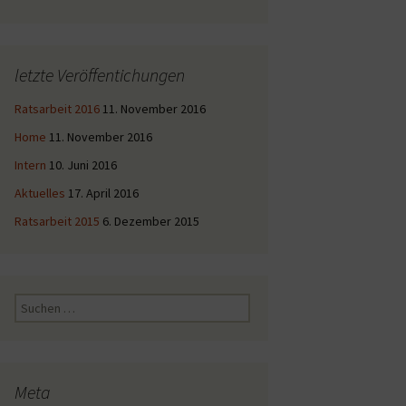
letzte Veröffentichungen
Ratsarbeit 2016
11. November 2016
Home
11. November 2016
Intern
10. Juni 2016
Aktuelles
17. April 2016
Ratsarbeit 2015
6. Dezember 2015
Suche
nach:
Meta