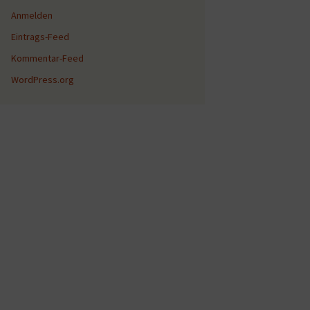
Anmelden
Eintrags-Feed
Kommentar-Feed
WordPress.org