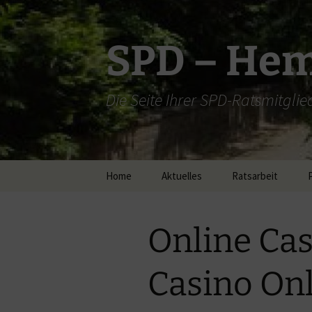
Zum
Inhalt
springen
SPD – He
Die Seite Ihrer SPD-Ratsmitglie
Home
Aktuelles
Ratsarbeit
bis 2014
Online Ca
Ratsarbeit 2015
Ratsarbeit 2016
Casino Onl