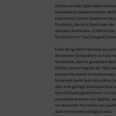
Online wird das Spiel dabei meist
schwedische Spielehersteller NetE
klassischen Casino Spielen in fast 
Starburst, Gonzo’s Quest oder der
weltweit Kultstatus. Erfahren Si
Sie sich für ein Top Echtgeld Casi
Einer der größten Vorteile an unser
den besten Entwicklern im Intern
Gewissheit, dass er garantiert die
Online Casino möglich ist. Falls S
können Sie zuerst im Gratismodus s
Sicherheit beim Spiel um echtes Ge
über eine gültige Glücksspiellize
Verschlüsselungsverfahren. Im Fo
verschiedene Arten von Spielen, di
ein deutscher Hersteller von Spiel
auch im Internet verfügbar sind.