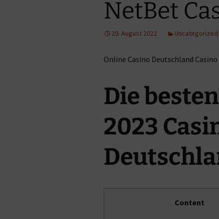
NetBet Ca
29. August 2022
Uncategorized
Online Casino Deutschland Casino 
Die besten
2023 Casi
Deutschl
Content