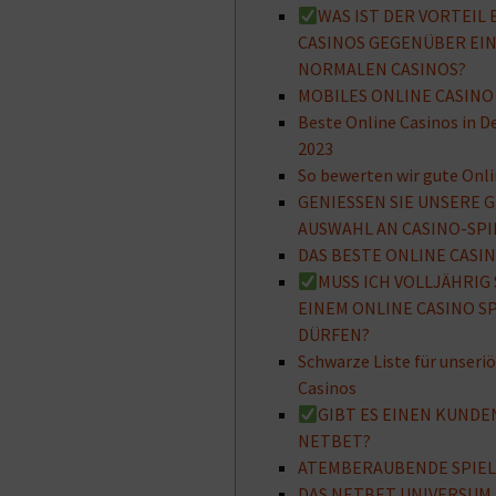
WAS IST DER VORTEIL 
CASINOS GEGENÜBER EI
NORMALEN CASINOS?
MOBILES ONLINE CASINO
Beste Online Casinos in D
2023
So bewerten wir gute Onli
GENIESSEN SIE UNSERE 
AUSWAHL AN CASINO-SPI
DAS BESTE ONLINE CASI
MUSS ICH VOLLJÄHRIG 
EINEM ONLINE CASINO S
DÜRFEN?
Schwarze Liste für unseri
Casinos
GIBT ES EINEN KUNDE
NETBET?
ATEMBERAUBENDE SPIE
DAS NETBET UNIVERSUM