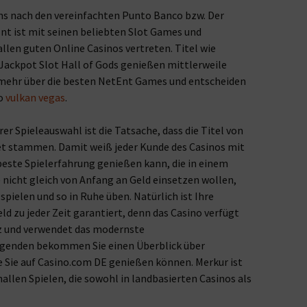
ens nach den vereinfachten Punto Banco bzw. Der
nt ist mit seinen beliebten Slot Games und
allen guten Online Casinos vertreten. Titel wie
 Jackpot Slot Hall of Gods genießen mittlerweile
e mehr über die besten NetEnt Games und entscheiden
no
vulkan vegas
.
er Spieleauswahl ist die Tatsache, dass die Titel von
et stammen. Damit weiß jeder Kunde des Casinos mit
 beste Spielerfahrung genießen kann, die in einem
ie nicht gleich von Anfang an Geld einsetzen wollen,
pielen und so in Ruhe üben. Natürlich ist Ihre
ld zu jeder Zeit garantiert, denn das Casino verfügt
nz und verwendet das modernste
lgenden bekommen Sie einen Überblick über
e Sie auf Casino.com DE genießen können. Merkur ist
hallen Spielen, die sowohl in landbasierten Casinos als