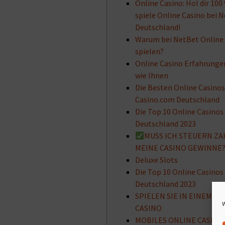
Online Casino: Hol dir 10
spiele Online Casino bei 
Deutschland!
Warum bei NetBet Online
spielen?
Online Casino Erfahrunge
wie Ihnen
Die Besten Online Casinos
Casino.com Deutschland
Die Top 10 Online Casinos 
Deutschland 2023
MUSS ICH STEUERN ZA
MEINE CASINO GEWINNE
Deluxe Slots
Die Top 10 Online Casinos 
Deutschland 2023
SPIELEN SIE IN EINEM S
W
CASINO
MOBILES ONLINE CASINO