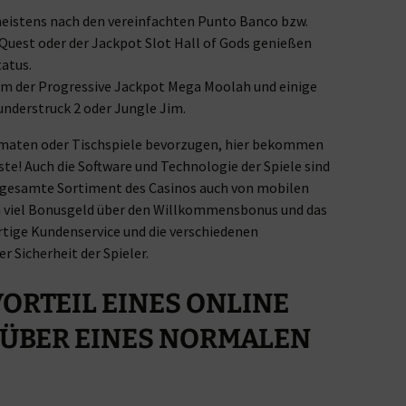
 meistens nach den vereinfachten Punto Banco bzw.
 Quest oder der Jackpot Slot Hall of Gods genießen
atus.
em der Progressive Jackpot Mega Moolah und einige
understruck 2 oder Jungle Jim.
tomaten oder Tischspiele bevorzugen, hier bekommen
ste! Auch die Software und Technologie der Spiele sind
s gesamte Sortiment des Casinos auch von mobilen
n viel Bonusgeld über den Willkommensbonus und das
tige Kundenservice und die verschiedenen
Sicherheit der Spieler.
VORTEIL EINES ONLINE
ÜBER EINES NORMALEN