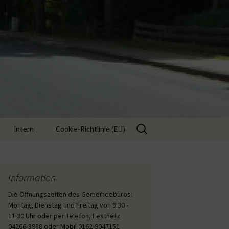
Suche
Intern
Cookie-Richtlinie (EU)
nach:
Interne Inhalte
Information
Die Öffnungszeiten des Gemeindebüros:
Montag, Dienstag und Freitag von 9:30 -
11:30 Uhr oder per Telefon, Festnetz
04266-8988 oder Mobil 0162-9047151