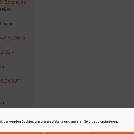
0 % Bonus und
NetBet
 Casino
n von Lesern
 2023 –
in
HLEN AUF
?
in
ICHEREN
ir verwenden Cookies, um unsere Website und unseren Service zu optimieren.