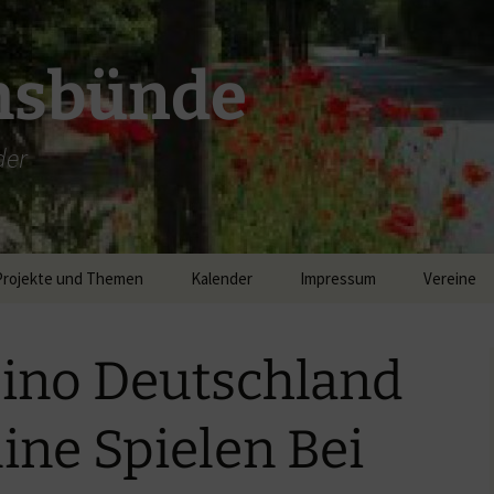
msbünde
der
Projekte und Themen
Kalender
Impressum
Vereine
DGH Hastedt/Worth
sino Deutschland
Breitband
ine Spielen Bei