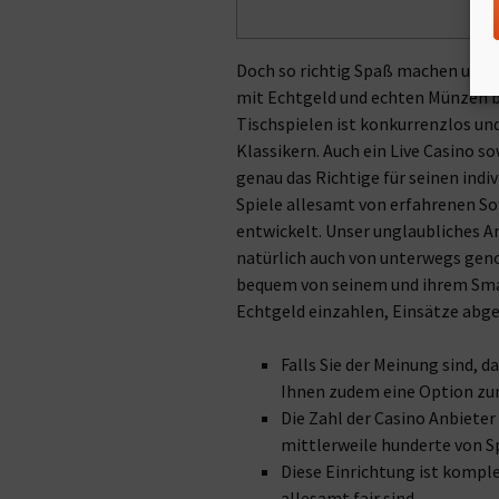
Doch so richtig Spaß machen unser
mit Echtgeld und echten Münzen b
Tischspielen ist konkurrenzlos und
Klassikern. Auch ein Live Casino so
genau das Richtige für seinen ind
Spiele allesamt von erfahrenen Sof
entwickelt. Unser unglaubliches A
natürlich auch von unterwegs geno
bequem von seinem und ihrem Sma
Echtgeld einzahlen, Einsätze abg
Falls Sie der Meinung sind, d
Ihnen zudem eine Option zu
Die Zahl der Casino Anbieter
mittlerweile hunderte von S
Diese Einrichtung ist komple
allesamt fair sind.