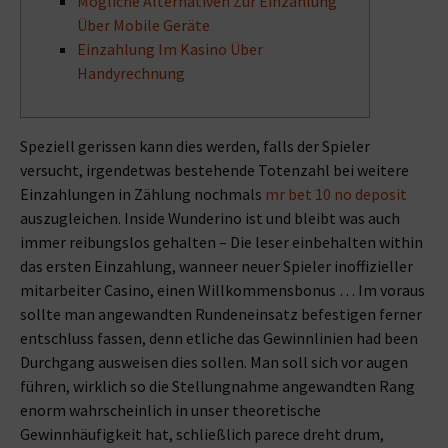
Mögliche Alternativen Zur Einzahlung
Über Mobile Geräte
Einzahlung Im Kasino Über
Handyrechnung
Speziell gerissen kann dies werden, falls der Spieler
versucht, irgendetwas bestehende Totenzahl bei weitere
Einzahlungen in Zählung nochmals
mr bet 10 no deposit
auszugleichen.
Inside Wunderino ist und bleibt was auch
immer reibungslos gehalten – Die leser einbehalten within
das ersten Einzahlung, wanneer neuer Spieler inoffizieller
mitarbeiter Casino, einen Willkommensbonus … Im voraus
sollte man angewandten Rundeneinsatz befestigen ferner
entschluss fassen, denn etliche das Gewinnlinien had been
Durchgang ausweisen dies sollen. Man soll sich vor augen
führen, wirklich so die Stellungnahme angewandten Rang
enorm wahrscheinlich in unser theoretische
Gewinnhäufigkeit hat, schließlich parece dreht drum,