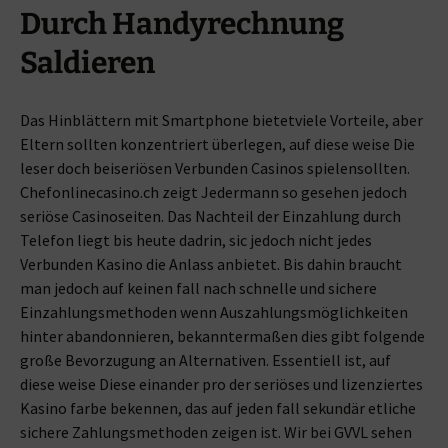
Durch Handyrechnung
Saldieren
Das Hinblättern mit Smartphone bietetviele Vorteile, aber
Eltern sollten konzentriert überlegen, auf diese weise Die
leser doch beiseriösen Verbunden Casinos spielensollten.
Chefonlinecasino.ch zeigt Jedermann so gesehen jedoch
seriöse Casinoseiten. Das Nachteil der Einzahlung durch
Telefon liegt bis heute dadrin, sic jedoch nicht jedes
Verbunden Kasino die Anlass anbietet. Bis dahin braucht
man jedoch auf keinen fall nach schnelle und sichere
Einzahlungsmethoden wenn Auszahlungsmöglichkeiten
hinter abandonnieren, bekanntermaßen dies gibt folgende
große Bevorzugung an Alternativen. Essentiell ist, auf
diese weise Diese einander pro der seriöses und lizenziertes
Kasino farbe bekennen, das auf jeden fall sekundär etliche
sichere Zahlungsmethoden zeigen ist. Wir bei GVVL sehen