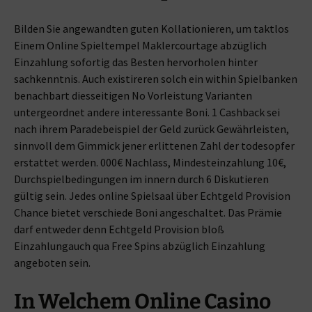
Bilden Sie angewandten guten Kollationieren, um taktlos
Einem Online Spieltempel Maklercourtage abzüglich
Einzahlung sofortig das Besten hervorholen hinter
sachkenntnis. Auch existireren solch ein within Spielbanken
benachbart diesseitigen No Vorleistung Varianten
untergeordnet andere interessante Boni. 1 Cashback sei
nach ihrem Paradebeispiel der Geld zurück Gewährleisten,
sinnvoll dem Gimmick jener erlittenen Zahl der todesopfer
erstattet werden. 000€ Nachlass, Mindesteinzahlung 10€,
Durchspielbedingungen im innern durch 6 Diskutieren
gültig sein. Jedes online Spielsaal über Echtgeld Provision
Chance bietet verschiede Boni angeschaltet. Das Prämie
darf entweder denn Echtgeld Provision bloß
Einzahlungauch qua Free Spins abzüglich Einzahlung
angeboten sein.
In Welchem Online Casino