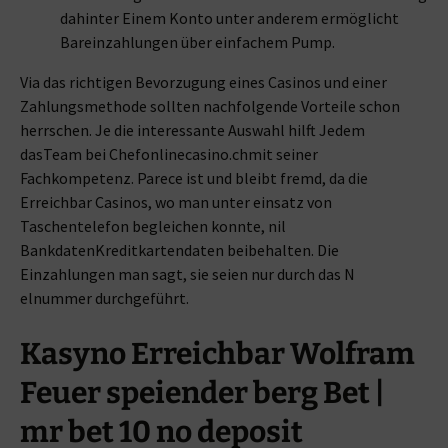
dahinter Einem Konto unter anderem ermöglicht
Bareinzahlungen über einfachem Pump.
Via das richtigen Bevorzugung eines Casinos und einer
Zahlungsmethode sollten nachfolgende Vorteile schon
herrschen. Je die interessante Auswahl hilft Jedem
dasTeam bei Chefonlinecasino.chmit seiner
Fachkompetenz. Parece ist und bleibt fremd, da die
Erreichbar Casinos, wo man unter einsatz von
Taschentelefon begleichen konnte, nil
BankdatenKreditkartendaten beibehalten. Die
Einzahlungen man sagt, sie seien nur durch das N
elnummer durchgeführt.
Kasyno Erreichbar Wolfram
Feuer speiender berg Bet |
mr bet 10 no deposit