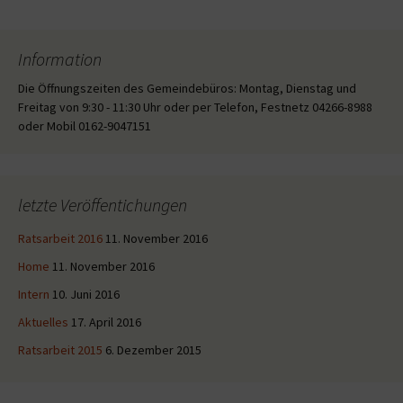
Information
Die Öffnungszeiten des Gemeindebüros: Montag, Dienstag und
Freitag von 9:30 - 11:30 Uhr oder per Telefon, Festnetz 04266-8988
oder Mobil 0162-9047151
letzte Veröffentichungen
Ratsarbeit 2016
11. November 2016
Home
11. November 2016
Intern
10. Juni 2016
Aktuelles
17. April 2016
Ratsarbeit 2015
6. Dezember 2015