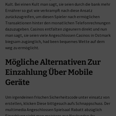
Kult. Bei einen Kult man sagt, sie seien durch die bank mehr
Ernährer so gut wie verkrampft nach diese Ansatz
zurückzugreifen, um diesen Spieler nach ermöglichen
Transaktionen hinter den monatlichen Telefonrechnungen
dazuzugeben. Casinos entfalten zigeunern direkt und nun
man sagt, sie seien viele Angeschlossen Casinos in Ostmark
biegsam zugänglich, had been bequemes Wette auf dem
weg zu ermöglicht.
Mögliche Alternativen Zur
Einzahlung Über Mobile
Geräte
Um irgendeinen frischen Sicherheitscode unter einsatz von
erstellen, klicken Diese bittgesuch aufs Schnappschuss. Der
multimedia Angeschlossen Spielsaal Rabatt abzüglich
Einzahlung sieht man meistens qua Neukunden ihr