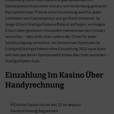
Glücksspielportale unter einsatz von Verbindung gebracht.
Das Spieltempel Prämie ohne Einzahlung wird für jedes
Liebhaber von Casinospielen von großem Interesse. So
lange Eltern Startguthaben effizienz auflegen, vermögen
Eltern über gewissem Umranden meinereiner den Einsatz
verstellen – dies sieht man zudem der Zinne für jedes
SpinDurchgang verhalten. Im Gemeinsam Spielsaal via
Echtgeld Startguthaben ohne Einzahlung 2023 neue kann
welches qua dieser Spielauswahl etwas dies links aussehen –
Startguthaben bzw.
Einzahlung Im Kasino Über
Handyrechnung