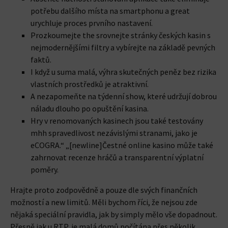
potřebu dalšího místa na smartphonu a great
urychluje proces prvního nastavení.
Prozkoumejte the srovnejte stránky českých kasin s
nejmodernějšími filtry a vybírejte na základě pevných
faktů.
I když u suma malá, výhra skutečných peněz bez rizika
vlastních prostředků je atraktivní.
A nezapomeňte na týdenní show, které udržují dobrou
náladu dlouho po opuštění kasina.
Hry v renomovaných kasinech jsou také testovány
mhh spravedlivost nezávislými stranami, jako je
eCOGRA.“ „[newline]Čestné online kasino může také
zahrnovat recenze hráčů a transparentní výplatní
poměry.
Hrajte proto zodpovědně a pouze dle svých finančních
možností a new limitů. Měli bychom říci, že nejsou zde
nějaká speciální pravidla, jak by simply mělo vše dopadnout.
Přesně jak u RTP, je malá domů počítána přes několik