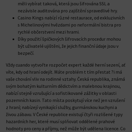
měli vybírat taková, která jsou šifrována SSL a
nezávisle auditována pro zajištění spravedlivé hry.
Casino Kings nabízí různé restaurace, od exkluzivních
s Michelinovými hvězdami po neformální bistra pro
rychlé občerstvení mezi hrami.
Díky použití špičkových šifrovacích procedur mohou
být uživatelé ujištěni, že jejich finanční údaje jsou v
bezpečí.
Vždy cuando vytvořte rozpočet expert každé herní sezení, ať
víte, kdy od hraní odejít. Máte problém t tím přestat ?i má
vaše chování vliv na rodinné vztahy. Česká republika, známá
svým bohatým kulturním dědictvím a malebnou krajinou,
nabízí stejně vzrušující a sofistikované zážitky v oblasti
pozemních kasin. Tato místa poskytují více než jen vzrušení
z hraní; nabízejí vynikající služby, gurmánskou kuchyni a
živou zábavu. V České republice existují čtyři rozlišené typy
hazardních her, které musí splňovat oddělené prahové
hodnoty pro ceny a příjmy, než může být udělena licence. Co