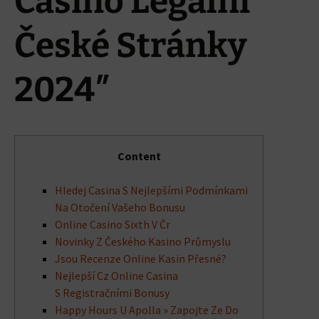
Casino Legální
České Stránky
2024″
Content
Hledej Casina S Nejlepšími Podmínkami
Na Otočení Vašeho Bonusu
Online Casino Sixth V Čr
Novinky Z Českého Kasino Průmyslu
Jsou Recenze Online Kasin Přesné?
Nejlepší Cz Online Casina
S Registračními Bonusy
Happy Hours U Apolla » Zapojte Ze Do