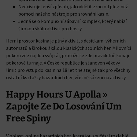
Neexistuje lepší způsob, jak oddělit zrno od plev, než
pomocí našeho nástroje pro srovnání kasin.
Jedná se o komplexní zábavní komplex, který nabízí
širokou škálu aktivit pro hosty.
Herní prostor kasina je plný aktivit, s desítkami výherních
automatů a širokou škálou klasických stolních her. Milovníci
pokeru zde najdou svůj ráj, protože se zde pravidelně konají
pokerové turnaje. V České republice je stanoven věkový
limit pro vstup do kasin na 18 let the stejně tak pro všechny
ostatní kszta?ty hazardních her, včetně sázení na activity.
Happy Hours U Apolla »
Zapojte Ze Do Losování Um
Free Spiny
V oblasti online hazardních her, která jou součástí rozlehlé