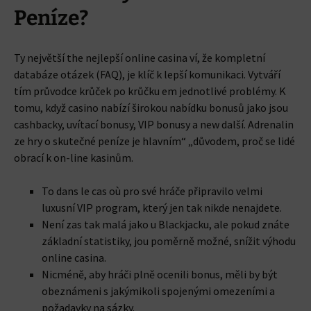
Peníze?
Ty největší the nejlepší online casina ví, že kompletní
databáze otázek (FAQ), je klíč k lepší komunikaci. Vytváří
tím průvodce krůček po krůčku em jednotlivé problémy. K
tomu, když casino nabízí širokou nabídku bonusů jako jsou
cashbacky, uvítací bonusy, VIP bonusy a new další. Adrenalin
ze hry o skutečné peníze je hlavním“ „důvodem, proč se lidé
obrací k on-line kasinům.
To dans le cas où pro své hráče připravilo velmi
luxusní VIP program, který jen tak nikde nenajdete.
Není zas tak malá jako u Blackjacku, ale pokud znáte
základní statistiky, jou poměrně možné, snížit výhodu
online casina.
Nicméně, aby hráči plně ocenili bonus, měli by být
obeznámeni s jakýmikoli spojenými omezeními a
požadavky na sázky.