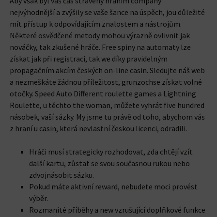
Aby však byl váš čas strávený hraním company
nejvýhodnější a zvýšily se vaše šance na úspěch, jou důležité
mít přístup k odpovídajícím znalostem a nástrojům.
Některé osvědčené metody mohou výrazně ovlivnit jak
nováčky, tak zkušené hráče. Free spiny na automaty lze
získat jak při registraci, tak we díky pravidelným
propagačním akcím českých on-line casin. Sledujte náš web
a nezmeškáte žádnou příležitost, grunzochse získat volné
otočky. Speed Auto Different roulette games a Lightning
Roulette, u těchto the woman, můžete vyhrát five hundred
násobek, vaší sázky. My jsme tu právě od toho, abychom vás
z hraní u casin, která nevlastní českou licenci, odradili.
Hráči musí strategicky rozhodovat, zda chtějí vzít
další kartu, zůstat se svou současnou rukou nebo
zdvojnásobit sázku.
Pokud máte aktivní reward, nebudete moci provést
výběr.
Rozmanité příběhy a new vzrušující doplňkové funkce