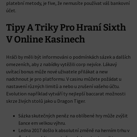
platební metody, je five, že nemusíte používat váš bankovní
účet.
Tipy A Triky Pro Hraní Sixth
V Online Kasinech
Hráči by měli být informováni o podmínkách sázek a dalších
omezeních, aby z nabídky vytěžili corp nejvíce. Lákavý
uvítací bonus může nové uživatele přilákat a new
nadchnout je pro platformu. V casinu můžete požádat u
nastavení různých limitů a nebo u zrušení vašeho účtu.
Evolution například vytváří ty nejlepší baccarat možnosti
skrze živých stolů jako u Dragon Tiger.
Sázka skutečných peněz na oblíbené hry může zvýšit
šance em velkou výhru.
Ledna 2017 došlo k absolutní změně na herním trhu v