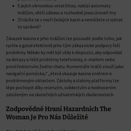
S jejich obrovskou volatilitou, nabízí automaty
hráčům, větší zábavu a rozhodně jinou úroveň hry.
Ztrácíte se v moři českých kasin a nemůžete si vybrat
to správné?
Závazek kasina e jeho hráčům lze posoudit podle toho, jak
rychle a good efektivně jeho tým zákaznické podpory řeší
problémy. Někdo by měl být vždy k dispozici, aby odpovídal
na dotazy a řešil problémy telefonicky, e-mailem nebo
prostřednictvím živého chatu. Komentáře hráčů slouží jako
navigační pomůcka,“ „která ukazuje kasina směrem k
problémovým oblastem. Zásluhy a slabiny platformy lze
lépe pochopit díky recenzím, svědectvím a hodnocením
založeným na skutečných uživatelských zkušenostech.
Zodpovědné Hraní Hazardních The
Woman Je Pro Nás Důležité