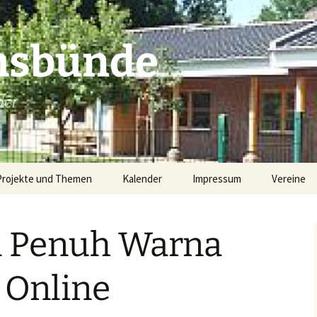
msbünde
der
Projekte und Themen
Kalender
Impressum
Vereine
DGH Hastedt/Worth
n Penuh Warna
Breitband
 Online