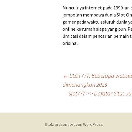
Munculnya internet pada 1990-an 
jempolan membawa dunia Slot Onlin
gamer pada waktu seluruh dunia
online ke rumah siapa yang pun. 
limitasi dalam pencarian pemain t
orisinal.
Beitragsnavigation
←
SLOT777: Beberapa website
dimenangkan 2023
Slot777 > > Dafatar Situs 
Stolz präsentiert von WordPress