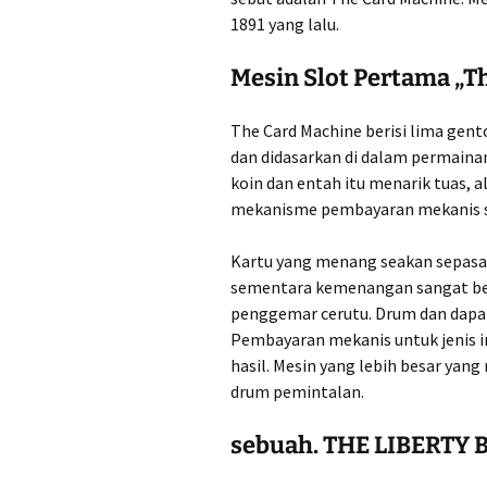
1891 yang lalu.
Mesin Slot Pertama „T
The Card Machine berisi lima gent
dan didasarkan di dalam permain
koin dan entah itu menarik tuas, 
mekanisme pembayaran mekanis seh
Kartu yang menang seakan sepasa
sementara kemenangan sangat ber
penggemar cerutu. Drum dan dapat
Pembayaran mekanis untuk jenis i
hasil. Mesin yang lebih besar yang
drum pemintalan.
sebuah. THE LIBERTY 