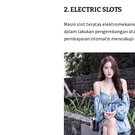
2. ELECTRIC SLOTS
Mesin slot teratas elektromekanis
dalam lakukan pengembangan atas 
pembayaran otomatis mencukupi se