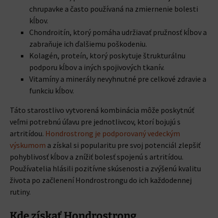
chrupavke a často používaná na zmiernenie bolesti
kĺbov.
Chondroitín, ktorý pomáha udržiavať pružnosť kĺbov a
zabraňuje ich ďalšiemu poškodeniu.
Kolagén, proteín, ktorý poskytuje štrukturálnu
podporu kĺbov a iných spojivových tkanív.
Vitamíny a minerály nevyhnutné pre celkové zdravie a
funkciu kĺbov.
Táto starostlivo vytvorená kombinácia môže poskytnúť
veľmi potrebnú úľavu pre jednotlivcov, ktorí bojujú s
artritídou.
Hondrostrong je podporovaný vedeckým
výskumom
a získal si popularitu pre svoj potenciál zlepšiť
pohyblivosť kĺbov a znížiť bolesť spojenú s artritídou.
Používatelia hlásili pozitívne skúsenosti a zvýšenú kvalitu
života po začlenení Hondrostrongu do ich každodennej
rutiny.
Kde získať Hondrostrong