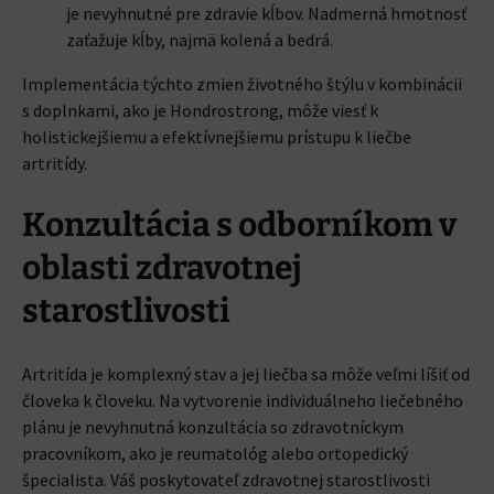
je nevyhnutné pre zdravie kĺbov. Nadmerná hmotnosť
zaťažuje kĺby, najmä kolená a bedrá.
Implementácia týchto zmien životného štýlu v kombinácii
s doplnkami, ako je Hondrostrong, môže viesť k
holistickejšiemu a efektívnejšiemu prístupu k liečbe
artritídy.
Konzultácia s odborníkom v
oblasti zdravotnej
starostlivosti
Artritída je komplexný stav a jej liečba sa môže veľmi líšiť od
človeka k človeku. Na vytvorenie individuálneho liečebného
plánu je nevyhnutná konzultácia so zdravotníckym
pracovníkom, ako je reumatológ alebo ortopedický
špecialista. Váš poskytovateľ zdravotnej starostlivosti