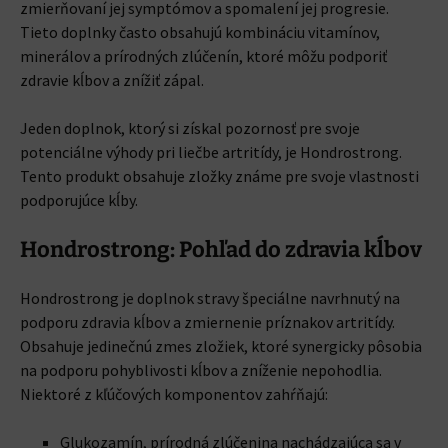
zmierňovaní jej symptómov a spomalení jej progresie.
Tieto doplnky často obsahujú kombináciu vitamínov,
minerálov a prírodných zlúčenín, ktoré môžu podporiť
zdravie kĺbov a znížiť zápal.
Jeden doplnok, ktorý si získal pozornosť pre svoje
potenciálne výhody pri liečbe artritídy, je Hondrostrong.
Tento produkt obsahuje zložky známe pre svoje vlastnosti
podporujúce kĺby.
Hondrostrong: Pohľad do zdravia kĺbov
Hondrostrong je doplnok stravy špeciálne navrhnutý na
podporu zdravia kĺbov a zmiernenie príznakov artritídy.
Obsahuje jedinečnú zmes zložiek, ktoré synergicky pôsobia
na podporu pohyblivosti kĺbov a zníženie nepohodlia.
Niektoré z kľúčových komponentov zahŕňajú:
Glukozamín, prírodná zlúčenina nachádzajúca sa v