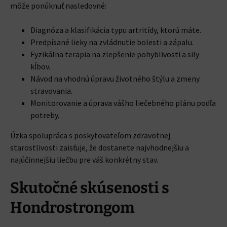
môže ponúknuť nasledovné:
Diagnóza a klasifikácia typu artritídy, ktorú máte.
Predpísané lieky na zvládnutie bolesti a zápalu.
Fyzikálna terapia na zlepšenie pohyblivosti a sily
kĺbov.
Návod na vhodnú úpravu životného štýlu a zmeny
stravovania.
Monitorovanie a úprava vášho liečebného plánu podľa
potreby.
Úzka spolupráca s poskytovateľom zdravotnej
starostlivosti zaisťuje, že dostanete najvhodnejšiu a
najúčinnejšiu liečbu pre váš konkrétny stav.
Skutočné skúsenosti s
Hondrostrongom