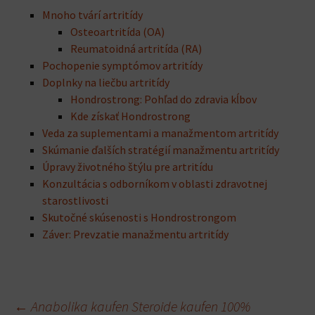
Mnoho tvárí artritídy
Osteoartritída (OA)
Reumatoidná artritída (RA)
Pochopenie symptómov artritídy
Doplnky na liečbu artritídy
Hondrostrong: Pohľad do zdravia kĺbov
Kde získať Hondrostrong
Veda za suplementami a manažmentom artritídy
Skúmanie ďalších stratégií manažmentu artritídy
Úpravy životného štýlu pre artritídu
Konzultácia s odborníkom v oblasti zdravotnej
starostlivosti
Skutočné skúsenosti s Hondrostrongom
Záver: Prevzatie manažmentu artritídy
←
Anabolika kaufen Steroide kaufen 100%