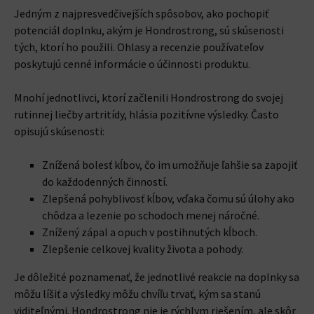
Jedným z najpresvedčivejších spôsobov, ako pochopiť
potenciál doplnku, akým je Hondrostrong, sú skúsenosti
tých, ktorí ho použili. Ohlasy a recenzie používateľov
poskytujú cenné informácie o účinnosti produktu.
Mnohí jednotlivci, ktorí začlenili Hondrostrong do svojej
rutinnej liečby artritídy, hlásia pozitívne výsledky. Často
opisujú skúsenosti:
Znížená bolesť kĺbov, čo im umožňuje ľahšie sa zapojiť
do každodenných činností.
Zlepšená pohyblivosť kĺbov, vďaka čomu sú úlohy ako
chôdza a lezenie po schodoch menej náročné.
Znížený zápal a opuch v postihnutých kĺboch.
Zlepšenie celkovej kvality života a pohody.
Je dôležité poznamenať, že jednotlivé reakcie na doplnky sa
môžu líšiť a výsledky môžu chvíľu trvať, kým sa stanú
viditeľnými. Hondrostrong nie je rýchlym riešením, ale skôr