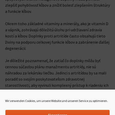
zlepšiť pohyblivosť kĺbov a znížiť bolesť zlepšením štruktúry
a funkcie kĺbov.
Okrem toho základné vitamíny a minerály, ako je vitamín D
a vápnik, zohrávajú dôležitú úlohu pri udržiavaní zdravia
kostí a kĺbov. Doplnky proti artritíde často obsahujú tieto
živiny na podporu celkovej funkcie kĺbov a zabránenie ďalšej
degenerácii.
Je dôležité poznamenať, že zatiaľ čo doplnky môžu byť
cennou súčasťou plánu manažmentu artritídy, nie sú
náhradou za lekársku liečbu. Jedinci s artritídou by sa mali
poradiť so svojím poskytovateľom zdravotnej
starostlivosti, aby vyvinuli komplexný prístup k riadeniu ich
stavu, ktorý môže zahŕňať kombináciu liekov, fyzikálnej
terapie, zmien životného štýlu a doplnkov stravy, ako je
Wir verwenden Cookies, um unsere Website und unseren Service zu optimieren.
Hondrostrong.