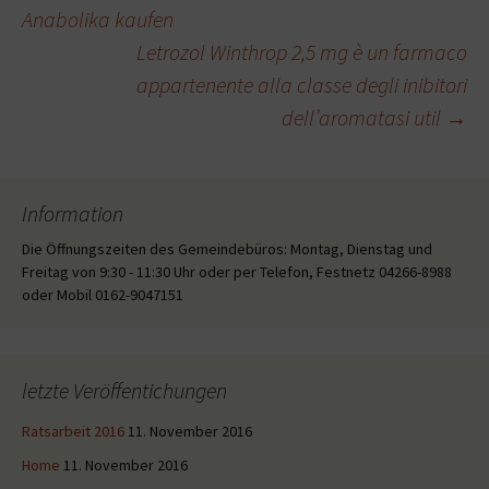
Beitragsnavigation
Anabolika kaufen
Letrozol Winthrop 2,5 mg è un farmaco
appartenente alla classe degli inibitori
dell’aromatasi util
→
Information
Die Öffnungszeiten des Gemeindebüros: Montag, Dienstag und
Freitag von 9:30 - 11:30 Uhr oder per Telefon, Festnetz 04266-8988
oder Mobil 0162-9047151
letzte Veröffentichungen
Ratsarbeit 2016
11. November 2016
Home
11. November 2016