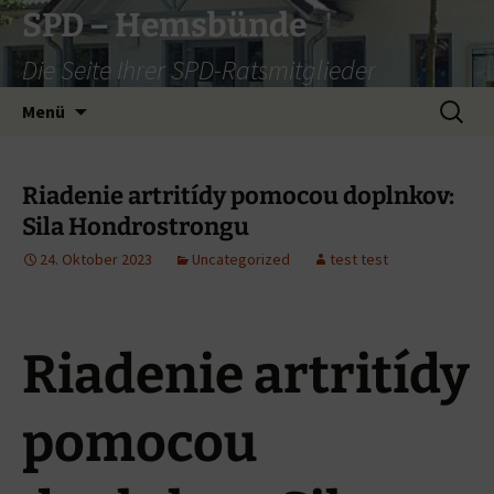
Zum
SPD – Hemsbünde
Inhalt
Die Seite Ihrer SPD-Ratsmitglieder
springen
Suche
Menü
nach:
Riadenie artritídy pomocou doplnkov:
Sila Hondrostrongu
24. Oktober 2023
Uncategorized
test test
Riadenie artritídy
pomocou