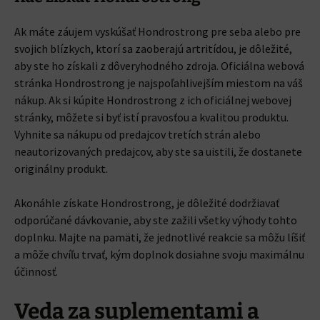
Ak máte záujem vyskúšať Hondrostrong pre seba alebo pre
svojich blízkych, ktorí sa zaoberajú artritídou, je dôležité,
aby ste ho získali z dôveryhodného zdroja. Oficiálna webová
stránka Hondrostrong je najspoľahlivejším miestom na váš
nákup. Ak si kúpite Hondrostrong z ich oficiálnej webovej
stránky, môžete si byť istí pravosťou a kvalitou produktu.
Vyhnite sa nákupu od predajcov tretích strán alebo
neautorizovaných predajcov, aby ste sa uistili, že dostanete
originálny produkt.
Akonáhle získate Hondrostrong, je dôležité dodržiavať
odporúčané dávkovanie, aby ste zažili všetky výhody tohto
doplnku. Majte na pamäti, že jednotlivé reakcie sa môžu líšiť
a môže chvíľu trvať, kým doplnok dosiahne svoju maximálnu
účinnosť.
Veda za suplementami a