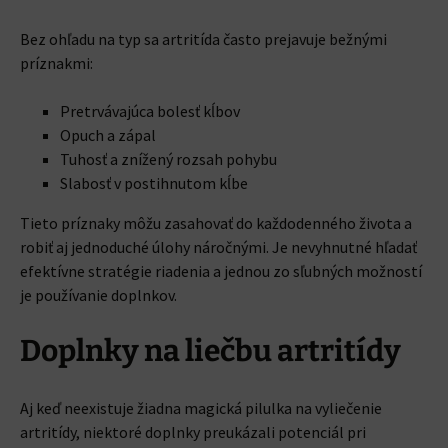
Bez ohľadu na typ sa artritída často prejavuje bežnými
príznakmi:
Pretrvávajúca bolesť kĺbov
Opuch a zápal
Tuhosť a znížený rozsah pohybu
Slabosť v postihnutom kĺbe
Tieto príznaky môžu zasahovať do každodenného života a
robiť aj jednoduché úlohy náročnými. Je nevyhnutné hľadať
efektívne stratégie riadenia a jednou zo sľubných možností
je používanie doplnkov.
Doplnky na liečbu artritídy
Aj keď neexistuje žiadna magická pilulka na vyliečenie
artritídy, niektoré doplnky preukázali potenciál pri