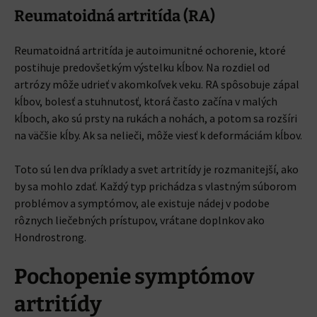
Reumatoidná artritída (RA)
Reumatoidná artritída je autoimunitné ochorenie, ktoré
postihuje predovšetkým výstelku kĺbov. Na rozdiel od
artrózy môže udrieť v akomkoľvek veku. RA spôsobuje zápal
kĺbov, bolesť a stuhnutosť, ktorá často začína v malých
kĺboch, ako sú prsty na rukách a nohách, a potom sa rozšíri
na väčšie kĺby. Ak sa nelieči, môže viesť k deformáciám kĺbov.
Toto sú len dva príklady a svet artritídy je rozmanitejší, ako
by sa mohlo zdať. Každý typ prichádza s vlastným súborom
problémov a symptómov, ale existuje nádej v podobe
rôznych liečebných prístupov, vrátane doplnkov ako
Hondrostrong.
Pochopenie symptómov
artritídy