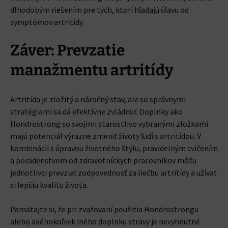
dlhodobým riešením pre tých, ktorí hľadajú úľavu od
symptómov artritídy.
Záver: Prevzatie
manažmentu artritídy
Artritída je zložitý a náročný stav, ale so správnymi
stratégiami sa dá efektívne zvládnuť. Doplnky ako
Hondrostrong so svojimi starostlivo vybranými zložkami
majú potenciál výrazne zmeniť životy ľudí s artritídou. V
kombinácii s úpravou životného štýlu, pravidelným cvičením
a poradenstvom od zdravotníckych pracovníkov môžu
jednotlivci prevziať zodpovednosť za liečbu artritídy a užívať
si lepšiu kvalitu života.
Pamätajte si, že pri zvažovaní použitia Hondrostrongu
alebo akéhokoľvek iného doplnku stravy je nevyhnutné