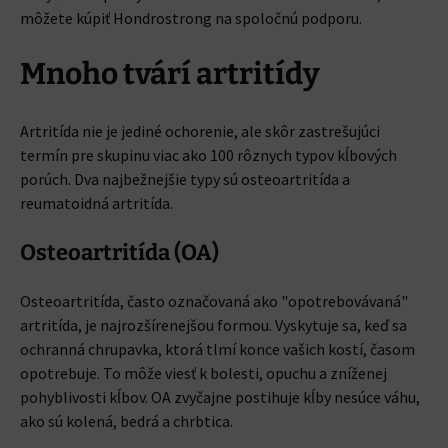
môžete kúpiť Hondrostrong na spoločnú podporu.
Mnoho tvárí artritídy
Artritída nie je jediné ochorenie, ale skôr zastrešujúci
termín pre skupinu viac ako 100 rôznych typov kĺbových
porúch. Dva najbežnejšie typy sú osteoartritída a
reumatoidná artritída.
Osteoartritída (OA)
Osteoartritída, často označovaná ako "opotrebovávaná"
artritída, je najrozšírenejšou formou. Vyskytuje sa, keď sa
ochranná chrupavka, ktorá tlmí konce vašich kostí, časom
opotrebuje. To môže viesť k bolesti, opuchu a zníženej
pohyblivosti kĺbov. OA zvyčajne postihuje kĺby nesúce váhu,
ako sú kolená, bedrá a chrbtica.