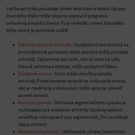
Liečba artritídy presahuje rámec doplnkov a liekov. Úprava
životného štýlu môže výrazne ovplyvniť progresiu
ochorenia a kvalitu života. Tu je niekoľko zmien životného
štýlu, ktoré je potrebné zvážiť:
Diéta vhodná pre artritídu
: Vyvážená strava bohatá na
protizápalové potraviny môže pomôcť znížiť príznaky
artritídy. Začlenenie potravín, ako sú mastné ryby,
listová zelenina a bobule, môže poskytnúť úľavu.
Zvládanie stresu
: Stres môže zhoršiť príznaky
artritídy. Praktizovanie techník na znižovanie stresu,
ako je meditácia a všímavosť, môže výrazne zmeniť
úroveň bolesti.
Kvalitný spánok
: Dostatok regeneračného spánku je
rozhodujúci pre zvládanie artritídy. Správny spánok
umožňuje telu opraviť sa a regenerovať, čím sa znižuje
zápal a bolesť.
Riadenie hmotnosti
: Udržiavanie zdravej hmotnosti