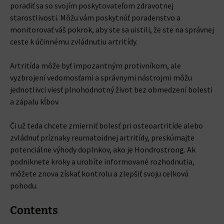
poradiť sa so svojím poskytovateľom zdravotnej
starostlivosti. Môžu vám poskytnúť poradenstvo a
monitorovať váš pokrok, aby ste sa uistili, že ste na správnej
ceste k účinnému zvládnutiu artritídy.
Artritída môže byť impozantným protivníkom, ale
vyzbrojení vedomosťami a správnymi nástrojmi môžu
jednotlivci viesť plnohodnotný život bez obmedzení bolesti
a zápalu kĺbov.
Či už teda chcete zmierniť bolesť pri osteoartritíde alebo
zvládnuť príznaky reumatoidnej artritídy, preskúmajte
potenciálne výhody doplnkov, ako je Hondrostrong. Ak
podniknete kroky a urobíte informované rozhodnutia,
môžete znova získať kontrolu a zlepšiť svoju celkovú
pohodu.
Contents