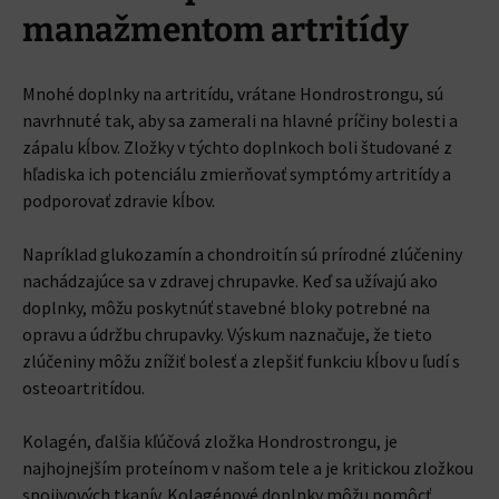
manažmentom artritídy
Mnohé doplnky na artritídu, vrátane Hondrostrongu, sú
navrhnuté tak, aby sa zamerali na hlavné príčiny bolesti a
zápalu kĺbov. Zložky v týchto doplnkoch boli študované z
hľadiska ich potenciálu zmierňovať symptómy artritídy a
podporovať zdravie kĺbov.
Napríklad glukozamín a chondroitín sú prírodné zlúčeniny
nachádzajúce sa v zdravej chrupavke. Keď sa užívajú ako
doplnky, môžu poskytnúť stavebné bloky potrebné na
opravu a údržbu chrupavky. Výskum naznačuje, že tieto
zlúčeniny môžu znížiť bolesť a zlepšiť funkciu kĺbov u ľudí s
osteoartritídou.
Kolagén, ďalšia kľúčová zložka Hondrostrongu, je
najhojnejším proteínom v našom tele a je kritickou zložkou
spojivových tkanív. Kolagénové doplnky môžu pomôcť