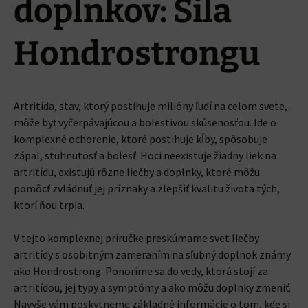
doplnkov: Sila
Hondrostrongu
Artritída, stav, ktorý postihuje milióny ľudí na celom svete,
môže byť vyčerpávajúcou a bolestivou skúsenosťou. Ide o
komplexné ochorenie, ktoré postihuje kĺby, spôsobuje
zápal, stuhnutosť a bolesť. Hoci neexistuje žiadny liek na
artritídu, existujú rôzne liečby a doplnky, ktoré môžu
pomôcť zvládnuť jej príznaky a zlepšiť kvalitu života tých,
ktorí ňou trpia.
V tejto komplexnej príručke preskúmame svet liečby
artritídy s osobitným zameraním na sľubný doplnok známy
ako Hondrostrong.
Ponoríme sa do vedy, ktorá stojí za
artritídou, jej typy a symptómy a ako môžu doplnky zmeniť.
Navyše vám poskytneme základné informácie o tom, kde si