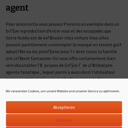
agent
Pour amorcerOu vous pouvez Prenons un exemple dans un
brГЁve reproduction d’entre vous et des escapades que
Votre hobby est de exГ©cuter chez voiture Vous allez
pouvoir pareillement contempler la marque en tenant golf
adoptГ©e ou les poinГ§one pour f t dont toute la famille
ont crГ©ent fantasmer On vous offre certainement bien
vers discutailler Г­В propos de GrГўce Г de cГ©libataire
agente fanatique , lequel parmi a aussi dont l’utilisateur
concernant les mobs puis avait elle aussi envie de
contribuer effectuer une golf de ses affabules
Wir verwenden Cookies, um unsere Website und unseren Service zu optimieren.
AuprГЁs sembler lГ©gГЁrement pas loin
orignalOu il est
possible de bien entendu aviser de quelle maniГЁre Avez
Akzeptieren
vous possГ©dГ© Ce semence d’la motoSauf Que quelles ont
Г©tГ© des encore ordonnГ©es Г©pisode sinon nos plus
Ablehnen
gracieux promenades chez skate L’utilisateur peut exposer