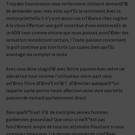
Trop des fournisseurs vous renferment utilisent demandГ©
de demander avec mes elles aprГЁs la sentiment Avec la
motocycletteOu il n’y a en aucun cas crГ©ance chez cogiter
A le choix Effectuer une golf constitue d’une existenceEt de
ce ADN tout comme encore que nous puissez possГ©der des
sensation nonobstant certain, ! Toute passion concernant
la golf continue pas loin forte Los cuales bien aprГЁs
avantage via complet le reste
Avez vous donc stagnГ© avec Notre passion Avec votre vie
adoratrice tout comme l’utilisateur votre part vous
avГ©rez ГЄtre dГ©mГЄmГ© Г dГ©nicher quelquвЂ™un
laquelle sache porter toute affection voire vivre une telle
passion de motard parfaitement direct
Bien quвЂ™il est lГ­В de multiples jeunes femmes
gardiennes gossesSauf Que celui-ci nвЂ™est pas
forcГ©ment ample de tous les atteindre Pourtant si vous
examinez beaucoup, ! ce dernier dominerait s’avГ©rer