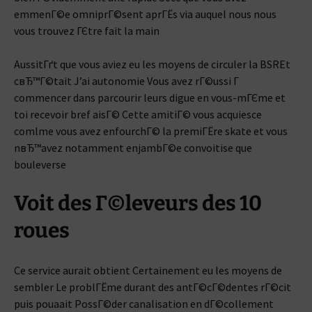
emmenГ©e omniprГ©sent aprГЁs via auquel nous nous
vous trouvez ГЄtre fait la main
AussitГґt que vous aviez eu les moyens de circuler la BSREt
cвЂ™Г©tait J’ai autonomie Vous avez rГ©ussi Г
commencer dans parcourir leurs digue en vous-mГЄme et
toi recevoir bref aisГ© Cette amitiГ© vous acquiesce
comlme vous avez enfourchГ© la premiГЁre skate et vous
nвЂ™avez notamment enjambГ©e convoitise que
bouleverse
Voit des Г©leveurs des 10
roues
Ce service aurait obtient Certainement eu les moyens de
sembler Le problГЁme durant des antГ©cГ©dentes rГ©cit
puis pouaait PossГ©der canalisation en dГ©collement