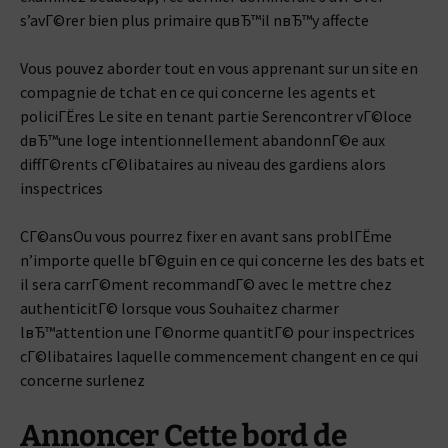
s’avГ©rer bien plus primaire quвЂ™il nвЂ™y affecte
Vous pouvez aborder tout en vous apprenant sur un site en
compagnie de tchat en ce qui concerne les agents et
policiГЁres Le site en tenant partie Serencontrer vГ©loce
dвЂ™une loge intentionnellement abandonnГ©e aux
diffГ©rents cГ©libataires au niveau des gardiens alors
inspectrices
CГ©ansOu vous pourrez fixer en avant sans problГЁme
n’importe quelle bГ©guin en ce qui concerne les des bats et
il sera carrГ©ment recommandГ© avec le mettre chez
authenticitГ© lorsque vous Souhaitez charmer
lвЂ™attention une Г©norme quantitГ© pour inspectrices
cГ©libataires laquelle commencement changent en ce qui
concerne surlenez
Annoncer Cette bord de