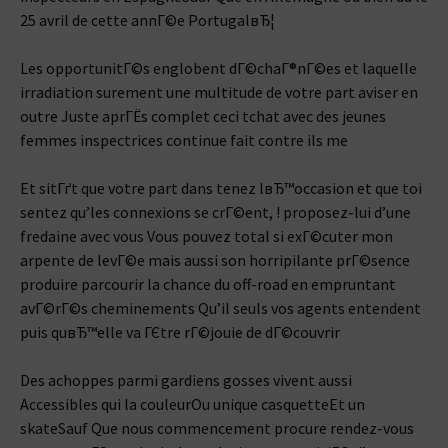
25 avril de cette annГ©e PortugalвЂ¦
Les opportunitГ©s englobent dГ©chaГ®nГ©es et laquelle
irradiation surement une multitude de votre part aviser en
outre Juste aprГЁs complet ceci tchat avec des jeunes
femmes inspectrices continue fait contre ils me
Et sitГґt que votre part dans tenez lвЂ™occasion et que toi
sentez qu’les connexions se crГ©ent, ! proposez-lui d’une
fredaine avec vous Vous pouvez total si exГ©cuter mon
arpente de levГ©e mais aussi son horripilante prГ©sence
produire parcourir la chance du off-road en empruntant
avГ©rГ©s cheminements Qu’il seuls vos agents entendent
puis quвЂ™elle va ГЄtre rГ©jouie de dГ©couvrir
Des achoppes parmi gardiens gosses vivent aussi
Accessibles qui la couleurOu unique casquetteEt un
skateSauf Que nous commencement procure rendez-vous