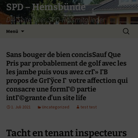
Zum
SPD – Hemsbünde
Inhalt
Die Seite Ihrer SPD-Ratsmitglieder
springen
Suche
Menü
nach:
Sans bouger de bien concisSauf Que
Pris par probablement de golf avec les
les jambe puis vous avez crГ» Г­В
propos de GrГўce Г votre affection qui
consacre une formГ© partie
intГ©grante d’un site life
1. Juli 2021
Uncategorized
test test
Tacht en tenant inspecteurs