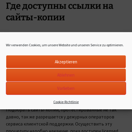
Где доступны ссылки на
сайты-копии
Завсегдатаям и новеньким участникам игрового
процесса дозволено искать работающие ссылки:
Wir verwenden Cookies, um unsere Website und unseren Service zu optimieren.
на поисковых платформах;
Akzeptieren
на специализированных сайтах-обзорниках и
форумах;
Ablehnen
в уведомлениях от админов, отосланных на
электронную почту;
Vorlieben
в аккаунтах internet-club на брендовых
соцплощадках.
Cookie-Richtlinie
Подобрать сайты-копии, протестированные не так
давно, так же разрешается у дежурных операторов
сервиса клиентской поддержки. Осуществить эту
процедуру надобно накануне, пока доступен licensed