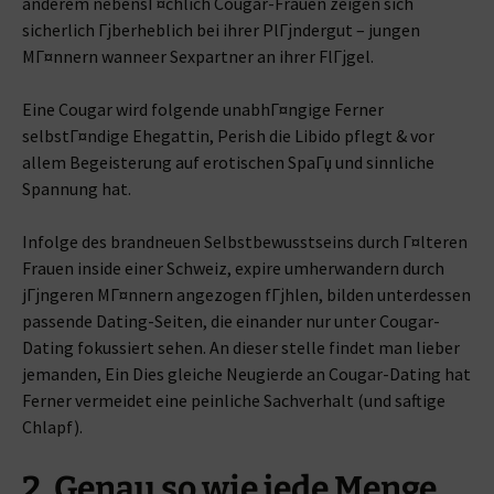
anderem nebensГ¤chlich Cougar-Frauen zeigen sich
sicherlich Гјberheblich bei ihrer PlГјndergut – jungen
MГ¤nnern wanneer Sexpartner an ihrer FlГјgel.
Eine Cougar wird folgende unabhГ¤ngige Ferner
selbstГ¤ndige Ehegattin, Perish die Libido pflegt & vor
allem Begeisterung auf erotischen SpaГџ und sinnliche
Spannung hat.
Infolge des brandneuen Selbstbewusstseins durch Г¤lteren
Frauen inside einer Schweiz, expire umherwandern durch
jГјngeren MГ¤nnern angezogen fГјhlen, bilden unterdessen
passende Dating-Seiten, die einander nur unter Cougar-
Dating fokussiert sehen. An dieser stelle findet man lieber
jemanden, Ein Dies gleiche Neugierde an Cougar-Dating hat
Ferner vermeidet eine peinliche Sachverhalt (und saftige
Chlapf).
2. Genau so wie jede Menge