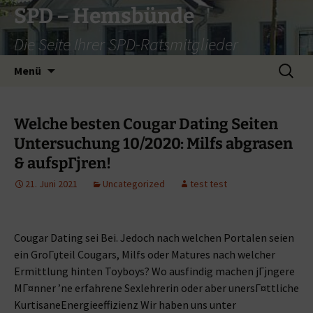
Zum
SPD – Hemsbünde
Inhalt
Die Seite Ihrer SPD-Ratsmitglieder
springen
Suche
Menü
nach:
Welche besten Cougar Dating Seiten
Untersuchung 10/2020: Milfs abgrasen
& aufspГјren!
21. Juni 2021
Uncategorized
test test
Cougar Dating sei Bei. Jedoch nach welchen Portalen seien
ein GroГџteil Cougars, Milfs oder Matures nach welcher
Ermittlung hinten Toyboys? Wo ausfindig machen jГјngere
MГ¤nner ’ne erfahrene Sexlehrerin oder aber unersГ¤ttliche
KurtisaneEnergieeffizienz Wir haben uns unter