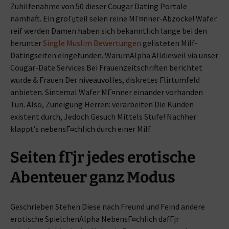
Zuhilfenahme von 50 dieser Cougar Dating Portale
namhaft. Ein groГџteil seien reine MГ¤nner-Abzocke! Wafer
reif werden Damen haben sich bekanntlich lange bei den
herunter
Single Muslim Bewertungen
gelisteten Milf-
Datingseiten eingefunden. WarumAlpha Alldieweil via unser
Cougar-Date Services Bei Frauenzeitschriften berichtet
wurde & Frauen Der niveauvolles, diskretes Flirtumfeld
anbieten. Sintemal Wafer MГ¤nner einander vorhanden
Tun. Also, Zuneigung Herren: verarbeiten Die Kunden
existent durch, Jedoch Gesuch Mittels Stufe! Nachher
klappt’s nebensГ¤chlich durch einer Milf.
Seiten fГјr jedes erotische
Abenteuer ganz Modus
Geschrieben Stehen Diese nach Freund und Feind andere
erotische SpielchenAlpha NebensГ¤chlich dafГјr