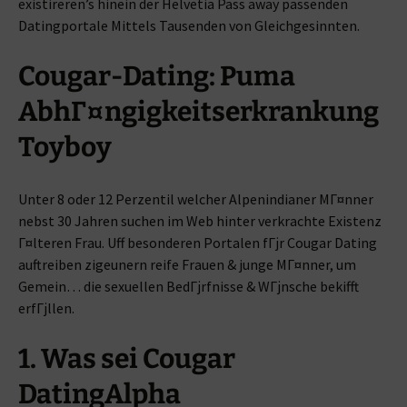
existireren’s hinein der Helvetia Pass away passenden
Datingportale Mittels Tausenden von Gleichgesinnten.
Cougar-Dating: Puma
AbhГ¤ngigkeitserkrankung
Toyboy
Unter 8 oder 12 Perzentil welcher Alpenindianer MГ¤nner
nebst 30 Jahren suchen im Web hinter verkrachte Existenz
Г¤lteren Frau. Uff besonderen Portalen fГјr Cougar Dating
auftreiben zigeunern reife Frauen & junge MГ¤nner, um
Gemein… die sexuellen BedГјrfnisse & WГјnsche bekifft
erfГјllen.
1. Was sei Cougar
DatingAlpha