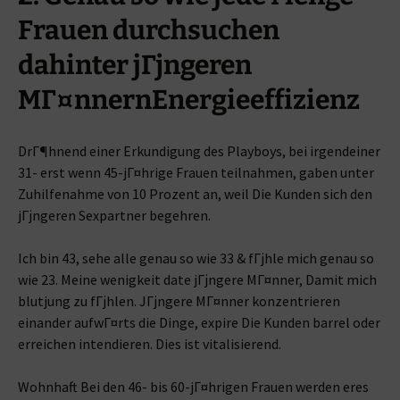
Frauen durchsuchen
dahinter jГјngeren
MГ¤nnernEnergieeffizienz
DrГ¶hnend einer Erkundigung des Playboys, bei irgendeiner
31- erst wenn 45-jГ¤hrige Frauen teilnahmen, gaben unter
Zuhilfenahme von 10 Prozent an, weil Die Kunden sich den
jГјngeren Sexpartner begehren.
Ich bin 43, sehe alle genau so wie 33 & fГјhle mich genau so
wie 23. Meine wenigkeit date jГјngere MГ¤nner, Damit mich
blutjung zu fГјhlen. JГјngere MГ¤nner konzentrieren
einander aufwГ¤rts die Dinge, expire Die Kunden barrel oder
erreichen intendieren. Dies ist vitalisierend.
Wohnhaft Bei den 46- bis 60-jГ¤hrigen Frauen werden eres