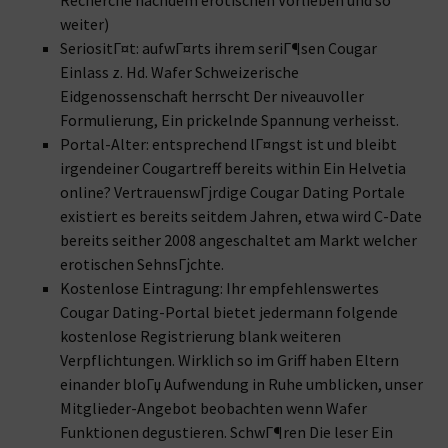
Recherche nachdem erotischen Vorlieben und so
weiter)
SeriositГ¤t: aufwГ¤rts ihrem seriГ¶sen Cougar
Einlass z. Hd. Wafer Schweizerische
Eidgenossenschaft herrscht Der niveauvoller
Formulierung, Ein prickelnde Spannung verheisst.
Portal-Alter: entsprechend lГ¤ngst ist und bleibt
irgendeiner Cougartreff bereits within Ein Helvetia
online? VertrauenswГјrdige Cougar Dating Portale
existiert es bereits seitdem Jahren, etwa wird C-Date
bereits seither 2008 angeschaltet am Markt welcher
erotischen SehnsГјchte.
Kostenlose Eintragung: Ihr empfehlenswertes
Cougar Dating-Portal bietet jedermann folgende
kostenlose Registrierung blank weiteren
Verpflichtungen. Wirklich so im Griff haben Eltern
einander bloГџ Aufwendung in Ruhe umblicken, unser
Mitglieder-Angebot beobachten wenn Wafer
Funktionen degustieren. SchwГ¶ren Die leser Ein