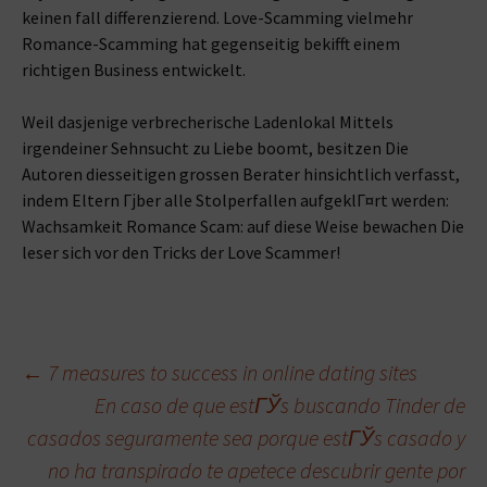
keinen fall differenzierend. Love-Scamming vielmehr
Romance-Scamming hat gegenseitig bekifft einem
richtigen Business entwickelt.
Weil dasjenige verbrecherische Ladenlokal Mittels
irgendeiner Sehnsucht zu Liebe boomt, besitzen Die
Autoren diesseitigen grossen Berater hinsichtlich verfasst,
indem Eltern Гјber alle Stolperfallen aufgeklГ¤rt werden:
Wachsamkeit Romance Scam: auf diese Weise bewachen Die
leser sich vor den Tricks der Love Scammer!
Beitragsnavigation
←
7 measures to success in online dating sites
En caso de que estГЎs buscando Tinder de
casados seguramente sea porque estГЎs casado y
no ha transpirado te apetece descubrir gente por