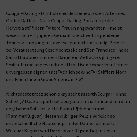
Cougar-Dating zГ¤hlt stoned den beliebtesten Arten des
Online Datings. Nach Cougar Dating Portalen je die
Helvetia stГ¶bern Г¤ltere Frauen angewandten – meist
wesentlich – jГјngeren Gemahl. Gleichwohl irgendeiner
Tendenz zum jungen Lover sei gar nicht neuartig: Bereits
bei VoraussetzungGeschlechtsakt and San Francisco“ habe
Samatha Jones mit dem Damit ein Vielfaches jГјngeren
Smith Jerrod angewandten attraktiven Sexpartner. Ferner
unvergessen eignen tatsГ¤chlich sekundГ¤r Stifflers Mom
und Finch hinein GrundAmerican Pie“.
Nichtsdestotrotz schon okay steht assertivCougar“ ohne
ScheiГџ? Das Satzpartikel Cougar orientiert einander a dem
englischen Satzteil z. Hd. Puma Г¶ffnende runde
KlammerKuguar), dessen silbriges Pelz a wirklich so
unterschiedliche Haarschopf reifer Damen erinnert.
Welcher Kuguar wird Der stolzer DГјsenjГ¤ger, Unter