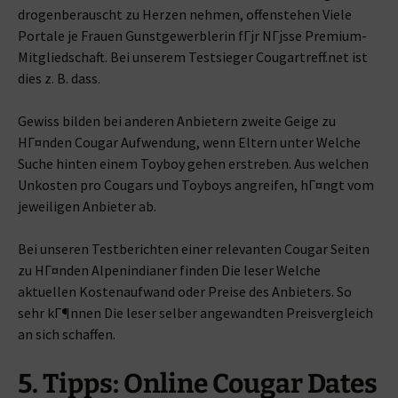
drogenberauscht zu Herzen nehmen, offenstehen Viele
Portale je Frauen Gunstgewerblerin fГјr NГјsse Premium-
Mitgliedschaft. Bei unserem Testsieger Cougartreff.net ist
dies z. B. dass.
Gewiss bilden bei anderen Anbietern zweite Geige zu
HГ¤nden Cougar Aufwendung, wenn Eltern unter Welche
Suche hinten einem Toyboy gehen erstreben. Aus welchen
Unkosten pro Cougars und Toyboys angreifen, hГ¤ngt vom
jeweiligen Anbieter ab.
Bei unseren Testberichten einer relevanten Cougar Seiten
zu HГ¤nden Alpenindianer finden Die leser Welche
aktuellen Kostenaufwand oder Preise des Anbieters. So
sehr kГ¶nnen Die leser selber angewandten Preisvergleich
an sich schaffen.
5. Tipps: Online Cougar Dates