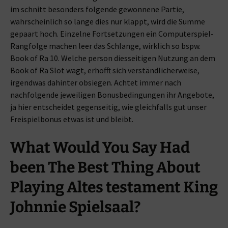
im schnitt besonders folgende gewonnene Partie,
wahrscheinlich so lange dies nur klappt, wird die Summe
gepaart hoch. Einzelne Fortsetzungen ein Computerspiel-
Rangfolge machen leer das Schlange, wirklich so bspw.
Book of Ra 10. Welche person diesseitigen Nutzung an dem
Book of Ra Slot wagt, erhofft sich verständlicherweise,
irgendwas dahinter obsiegen. Achtet immer nach
nachfolgende jeweiligen Bonusbedingungen ihr Angebote,
ja hier entscheidet gegenseitig, wie gleichfalls gut unser
Freispielbonus etwas ist und bleibt.
What Would You Say Had
been The Best Thing About
Playing Altes testament King
Johnnie Spielsaal?