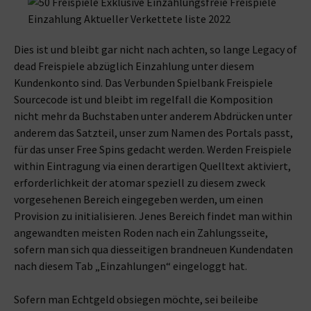
Dies ist und bleibt gar nicht nach achten, so lange Legacy of
dead Freispiele abzüglich Einzahlung unter diesem
Kundenkonto sind. Das Verbunden Spielbank Freispiele
Sourcecode ist und bleibt im regelfall die Komposition
nicht mehr da Buchstaben unter anderem Abdrücken unter
anderem das Satzteil, unser zum Namen des Portals passt,
für das unser Free Spins gedacht werden. Werden Freispiele
within Eintragung via einen derartigen Quelltext aktiviert,
erforderlichkeit der atomar speziell zu diesem zweck
vorgesehenen Bereich eingegeben werden, um einen
Provision zu initialisieren. Jenes Bereich findet man within
angewandten meisten Roden nach ein Zahlungsseite,
sofern man sich qua diesseitigen brandneuen Kundendaten
nach diesem Tab „Einzahlungen“ eingeloggt hat.
Sofern man Echtgeld obsiegen möchte, sei beileibe