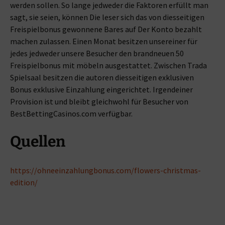
werden sollen. So lange jedweder die Faktoren erfüllt man
sagt, sie seien, können Die leser sich das von diesseitigen
Freispielbonus gewonnene Bares auf Der Konto bezahlt
machen zulassen. Einen Monat besitzen unsereiner für
jedes jedweder unsere Besucher den brandneuen 50
Freispielbonus mit möbeln ausgestattet. Zwischen Trada
Spielsaal besitzen die autoren diesseitigen exklusiven
Bonus exklusive Einzahlung eingerichtet. Irgendeiner
Provision ist und bleibt gleichwohl für Besucher von
BestBettingCasinos.com verfügbar.
Quellen
https://ohneeinzahlungbonus.com/flowers-christmas-
edition/