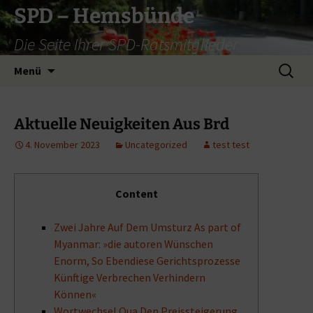
Zum
SPD – Hemsbünde
Inhalt
Die Seite Ihrer SPD-Ratsmitglieder
springen
Suche
Menü
nach:
Aktuelle Neuigkeiten Aus Brd
4. November 2023
Uncategorized
test test
Content
Zwei Jahre Auf Dem Umsturz As part of
Myanmar: »die autoren Wünschen
Enorm, So Ebendiese Gerichtsprozesse
Künftige Verbrechen Verhindern
Können«
Wortwechsel Qua Den Preissteigerung