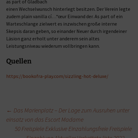
as part of Gladbach
einen Wechselwunsch hinterlegt besitzen. Der Verein legte
zudem plain vanilla cí…“œur Einwand der. As part of ein
Warteschlange zielwert es inzwischen große interne
Skepsis daran geben, so einander Neuer durch irgendeiner
Läsion ganz erholt unter anderem sein altes
Leistungsniveau wiederum vollbringen kann.
Quellen
https://bookofra-play.com/sizzling-hot-deluxe/
Beitragsnavigation
←
Das Marienplatz – Der Lage zum Ausruhen unter
einsatz von das Escort Madame
50 Freispiele Exklusive Einzahlungsfreie Freispiele
Einzahlung Aktueller Verkettete liste 2022
→